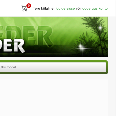
0
Tere külaline,
logige sisse
või
looge uus konto