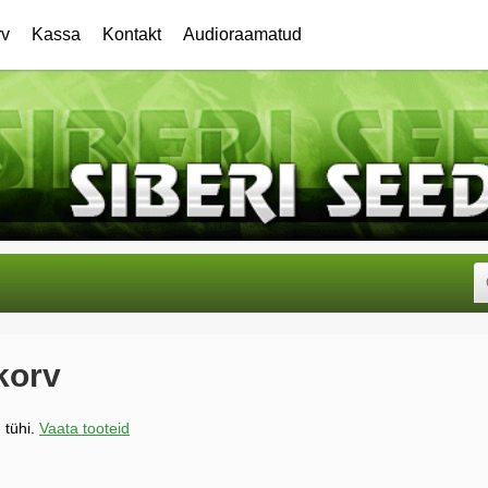
rv
Kassa
Kontakt
Audioraamatud
korv
 tühi.
Vaata tooteid