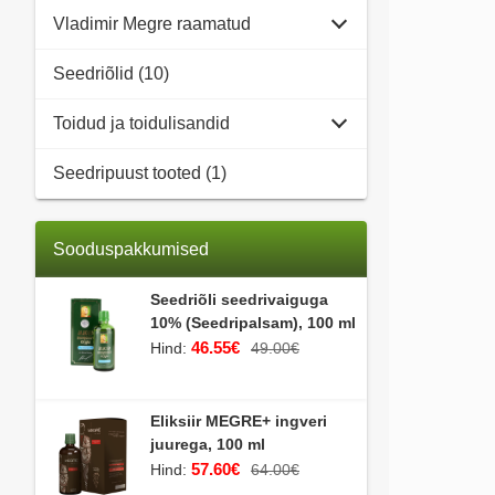
Vladimir Megre raamatud
Seedriõlid (10)
Toidud ja toidulisandid
Seedripuust tooted (1)
Sooduspakkumised
Seedriõli seedrivaiguga
10% (Seedripalsam), 100 ml
46.55€
Hind:
49.00€
Eliksiir MEGRE+ ingveri
juurega, 100 ml
57.60€
Hind:
64.00€