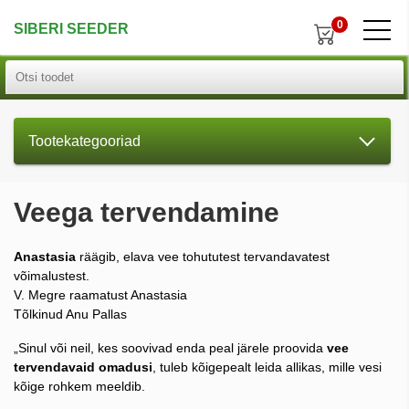
0
SIBERI SEEDER
Tootekategooriad
Veega tervendamine
Anastasia
räägib, elava vee tohututest tervandavatest
võimalustest.
V. Megre raamatust Anastasia
Tõlkinud Anu Pallas
„Sinul või neil, kes soovivad enda peal järele proovida
vee
tervendavaid omadusi
, tuleb kõigepealt leida allikas, mille vesi
kõige rohkem meeldib.