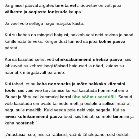
Järgmisel päeval ärgates
tervita vett
. Soovitav on vett juua
väikeste ja aeglaste lonksude
kaupa.
Ja veel võib sellega nägu märjaks kasta.
Kui su kehas on mingeid haigusi, hakkab vesi neid ravima ja saad
kahtlemata terveks. Kergendust tunned sa juba
kolme päeva
pärast.
Kui sa kasutad sellist vett
üheksakümmend üheksa päeva
, siis
lahkuvad su kehast isegi tõsised haigused ja näed, kuidas su
näonahk märgatavalt paraneb.
Kui tahad, et su
keha nooreneks
ja
mõte hakkaks kiiremini
tööle
, siis võid vee tarvitamise kõrval kasutada hommikul enne
lõunat ja õhtu eel kummalgi korral
ühe sõõmu seedriõli
. Samuti
võib kasutada erinevate taimede mett ja õietolmu sellisel määral,
nagu sulle meeldib. Kuid veega pole neid vaja segada. Kui sa
niiviisi
kolmkümmend päeva
teed, siis töötab su mõte kiiremini ja
keha nooreneb.”
„Anastasia, see, mis sa rääkisid, väärib tähelepanu, sest öeldut