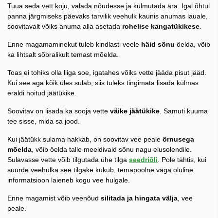
Tuua seda vett koju, valada nõudesse ja külmutada ära. Igal õhtul
panna järgmiseks päevaks tarvilik veehulk kaunis anumas lauale,
soovitavalt võiks anuma alla asetada
rohelise kangatükikese
.
Enne magamaminekut tuleb kindlasti veele
häid sõnu
öelda, võib
ka lihtsalt sõbralikult temast mõelda.
Toas ei tohiks olla liiga soe, igatahes võiks vette jääda pisut jääd.
Kui see aga kõik üles sulab, siis tuleks tingimata lisada külmas
eraldi hoitud jäätükike.
Soovitav on lisada ka sooja vette
väike jäätükike
. Samuti kuuma
tee sisse, mida sa jood.
Kui jäätükk sulama hakkab, on soovitav vee peale
õrnusega
mõelda
, võib öelda talle meeldivaid sõnu nagu elusolendile.
Sulavasse vette võib tilgutada ühe tilga
seedriõli
. Pole tähtis, kui
suurde veehulka see tilgake kukub, temapoolne väga oluline
informatsioon laieneb kogu vee hulgale.
Enne magamist võib veenõud
silitada ja hingata välja
, vee
peale.