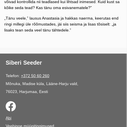
võivad kontrollida nii teadlased kui lihtsad inimesed. Kuid kust sa
kõike seda tead? Kas tänu oma esivanematele?”
„Tänu veele,” lausus Anastasia ja hakkas naerma, keerutas end
ringi millegi üle rõõmustades, jäi siis seisma ja lisas tõsiselt: „ja
lisaks tean seda veel tänu tähtedele.”
Siberi Seeder
Telefon:
+372 50 60 260
Mõnuka, Madise küla, Lääne-Harju vald,
76023, Harjumaa, Eesti
Abi
Veebipoe müügitingimused