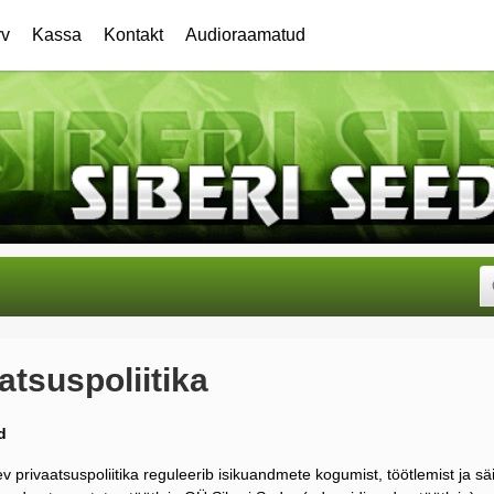
rv
Kassa
Kontakt
Audioraamatud
atsuspoliitika
d
v privaatsuspoliitika reguleerib isikuandmete kogumist, töötlemist ja sä