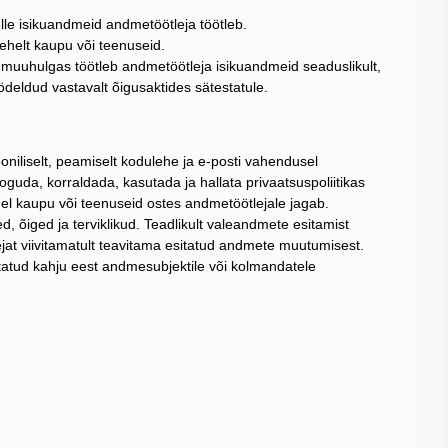
elle isikuandmeid andmetöötleja töötleb.
lehelt kaupu või teenuseid.
 muuhulgas töötleb andmetöötleja isikuandmeid seaduslikult,
öödeldud vastavalt õigusaktides sätestatule.
oniliselt, peamiselt kodulehe ja e-posti vahendusel
da, korraldada, kasutada ja hallata privaatsuspoliitikas
el kaupu või teenuseid ostes andmetöötlejale jagab.
, õiged ja terviklikud. Teadlikult valeandmete esitamist
jat viivitamatult teavitama esitatud andmete muutumisest.
tatud kahju eest andmesubjektile või kolmandatele