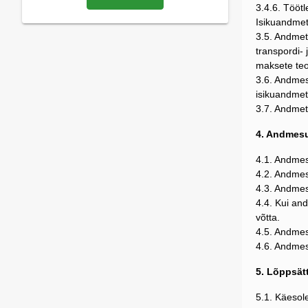
3.4.6. Tööt
Isikuandmet
3.5. Andmet
transpordi-
maksete teo
3.6. Andmes
isikuandmet
3.7. Andmet
4. Andmesu
4.1. Andmes
4.2. Andmes
4.3. Andmes
4.4. Kui an
võtta.
4.5. Andmes
4.6. Andmes
5. Lõppsät
5.1. Käesol