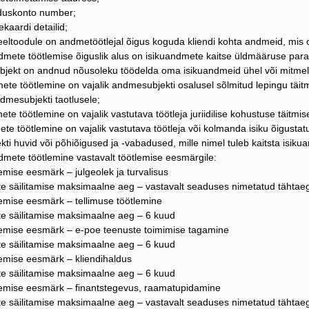
lduskonto number;
kaardi detailid;
 eeltoodule on andmetöötlejal õigus koguda kliendi kohta andmeid, mis o
dmete töötlemise õiguslik alus on isikuandmete kaitse üldmääruse paragra
jekt on andnud nõusoleku töödelda oma isikuandmeid ühel või mitmel 
mete töötlemine on vajalik andmesubjekti osalusel sõlmitud lepingu täi
dmesubjekti taotlusele;
ete töötlemine on vajalik vastutava töötleja juriidilise kohustuse täitmis
ete töötlemine on vajalik vastutava töötleja või kolmanda isiku õigustatud
i huvid või põhiõigused ja -vabadused, mille nimel tuleb kaitsta isikua
ndmete töötlemine vastavalt töötlemise eesmärgile:
emise eesmärk – julgeolek ja turvalisus
e säilitamise maksimaalne aeg – vastavalt seaduses nimetatud tähtae
lemise eesmärk – tellimuse töötlemine
e säilitamise maksimaalne aeg – 6 kuud
lemise eesmärk – e-poe teenuste toimimise tagamine
e säilitamise maksimaalne aeg – 6 kuud
lemise eesmärk – kliendihaldus
e säilitamise maksimaalne aeg – 6 kuud
lemise eesmärk – finantstegevus, raamatupidamine
e säilitamise maksimaalne aeg – vastavalt seaduses nimetatud tähtae