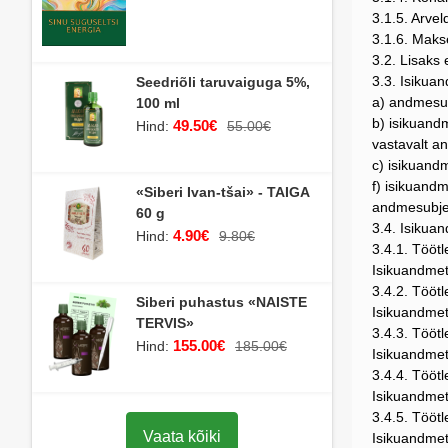
3.1.5. Arve
3.1.6. Makse
3.2. Lisaks
3.3. Isikuan
Seedriõli taruvaiguga 5%,
a) andmesub
100 ml
b) isikuand
49.50€
Hind:
55.00€
vastavalt an
c) isikuandm
f) isikuandm
«Siberi Ivan-tšai» - TAIGA
andmesubjekt
60 g
3.4. Isikua
4.90€
Hind:
9.80€
3.4.1. Töötl
Isikuandmet
3.4.2. Tööt
Siberi puhastus «NAISTE
Isikuandmet
TERVIS»
3.4.3. Tööt
155.00€
Hind:
185.00€
Isikuandmet
3.4.4. Tööt
Isikuandmet
3.4.5. Tööt
Vaata kõiki
Isikuandmet