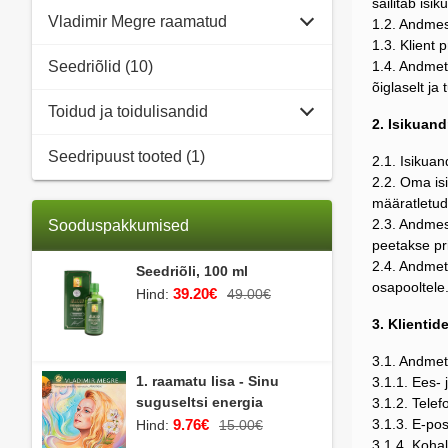
säilitab isi
Vladimir Megre raamatud
1.2. Andmesu
1.3. Klient 
Seedriõlid (10)
1.4. Andmet
õiglaselt ja
Toidud ja toidulisandid
2. Isikuan
Seedripuust tooted (1)
2.1. Isikuan
2.2. Oma is
määratletud
2.3. Andmesu
Sooduspakkumised
peetakse pr
2.4. Andmet
Seedriõli, 100 ml
osapooltele
39.20€
Hind:
49.00€
3. Klienti
3.1. Andmet
1. raamatu lisa - Sinu
3.1.1. Ees-
suguseltsi energia
3.1.2. Tele
9.76€
3.1.3. E-pos
Hind:
15.00€
3.1.4. Koha