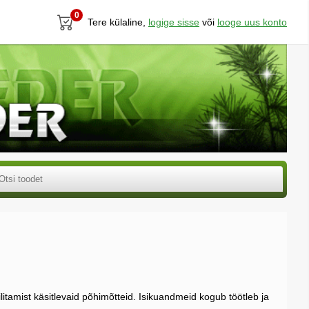
0
Tere külaline,
logige sisse
või
looge uus konto
ilitamist käsitlevaid põhimõtteid. Isikuandmeid kogub töötleb ja