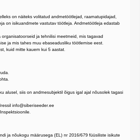
elleks on näiteks volitatud andmetöötlejad, raamatupidajad,
eja on isikuandmete vastutav töötleja. Andmetöötleja edastab
.
 organisatoorseid ja tehnilisi meetmeid, mis tagavad
mise ja mis tahes muu ebaseadusliku töötlemise eest.
t, kuid mitte kauem kui 5 aastat.
vuda.
ohta.
alusel, siis on andmesubjektil õigus igal ajal nõusolek tagasi
ressil info@siberiseeder.ee
Inspektsioonile.
i ja nõukogu määrusega (EL) nr 2016/679 füüsiliste isikute