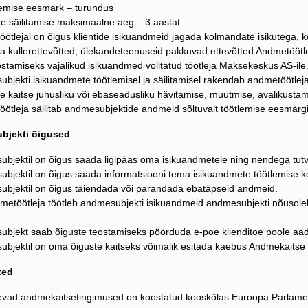
lemise eesmärk – turundus
e säilitamise maksimaalne aeg – 3 aastat
öötlejal on õigus klientide isikuandmeid jagada kolmandate isikutega, k
 ja kullerettevõtted, ülekandeteenuseid pakkuvad ettevõtted Andmetöötl
stamiseks vajalikud isikuandmed volitatud töötleja Maksekeskus AS-ile
ubjekti isikuandmete töötlemisel ja säilitamisel rakendab andmetöötleja
e kaitse juhusliku või ebaseadusliku hävitamise, muutmise, avalikusta
öötleja säilitab andmesubjektide andmeid sõltuvalt töötlemise eesmärgis
bjekti õigused
ubjektil on õigus saada ligipääs oma isikuandmetele ning nendega tut
ubjektil on õigus saada informatsiooni tema isikuandmete töötlemise k
ubjektil on õigus täiendada või parandada ebatäpseid andmeid.
dmetöötleja töötleb andmesubjekti isikuandmeid andmesubjekti nõusoleku 
ubjekt saab õiguste teostamiseks pöörduda e-poe klienditoe poole aad
ubjektil on oma õiguste kaitseks võimalik esitada kaebus Andmekaitse 
ted
evad andmekaitsetingimused on koostatud kooskõlas Euroopa Parlamend