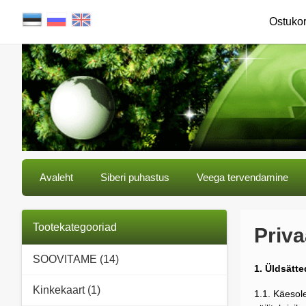
Ostuko
Avaleht
Siberi puhastus
Veega tervendamine
Tootekategooriad
Priva
SOOVITAME (14)
1. Üldsätte
Kinkekaart (1)
1.1. Käesole