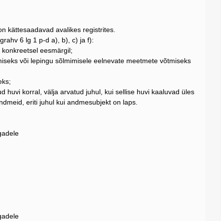
n kättesaadavad avalikes registrites.
hv 6 lg 1 p-d a), b), c) ja f):
konkreetsel eesmärgil;
tmiseks või lepingu sõlmimisele eelnevate meetmete võtmiseks
eks;
 huvi korral, välja arvatud juhul, kui sellise huvi kaaluvad üles
ndmeid, eriti juhul kui andmesubjekt on laps.
gadele
gadele