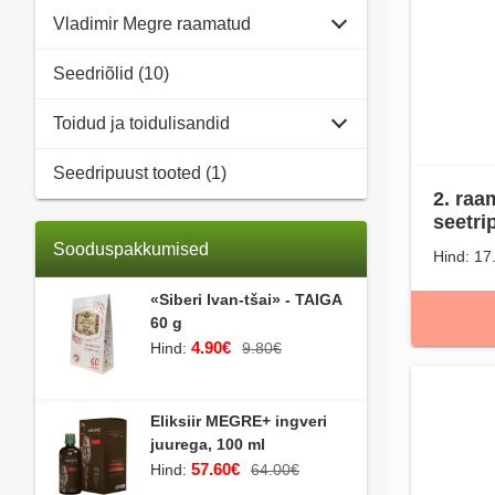
Vladimir Megre raamatud
Seedriõlid (10)
Toidud ja toidulisandid
Seedripuust tooted (1)
2. raa
seetri
Sooduspakkumised
Hind: 17
«Siberi Ivan-tšai» - TAIGA
60 g
4.90€
Hind:
9.80€
Eliksiir MEGRE+ ingveri
juurega, 100 ml
57.60€
Hind:
64.00€