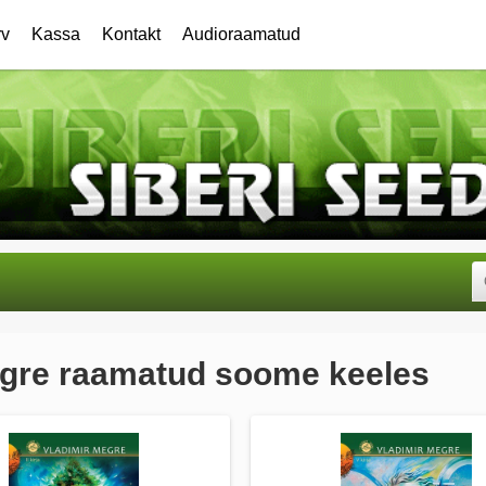
rv
Kassa
Kontakt
Audioraamatud
egre raamatud soome keeles