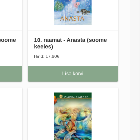
(soome
10. raamat - Anasta (soome
keeles)
Hind: 17.90€
Lisa korvi