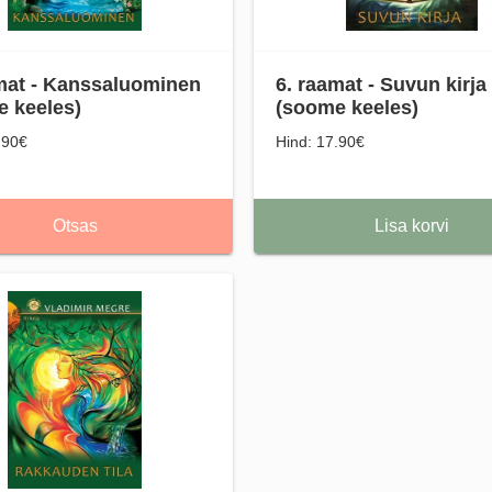
mat - Kanssaluominen
6. raamat - Suvun kirja
 keeles)
(soome keeles)
.90€
Hind: 17.90€
Otsas
Lisa korvi