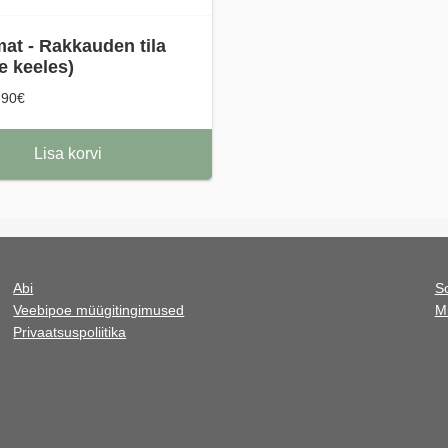
mat - Rakkauden tila
 keeles)
.90€
Lisa korvi
Abi
S
Veebipoe müügitingimused
M
Privaatsuspoliitika