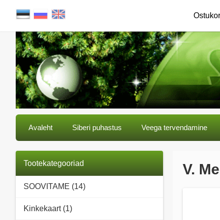
Ostuko
Avaleht
Siberi puhastus
Veega tervendamine
Tootekategooriad
V. M
SOOVITAME (14)
Kinkekaart (1)