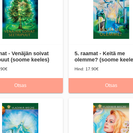
mat - Venäjän soivat
5. raamat - Keitä me
puut (soome keeles)
olemme? (soome keele
.90€
Hind: 17.90€
Otsas
Otsas