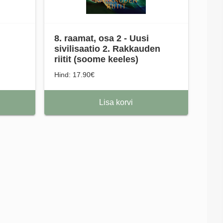
8. raamat, osa 2 - Uusi
sivilisaatio 2. Rakkauden
riitit (soome keeles)
Hind: 17.90€
Lisa korvi