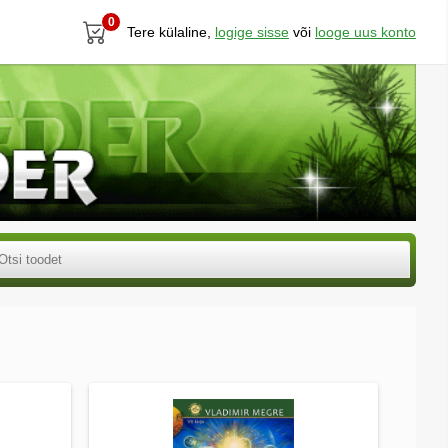
0
Tere külaline,
logige sisse
või
looge uus konto