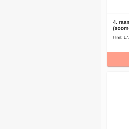
4. raa
(soome
Hind: 17