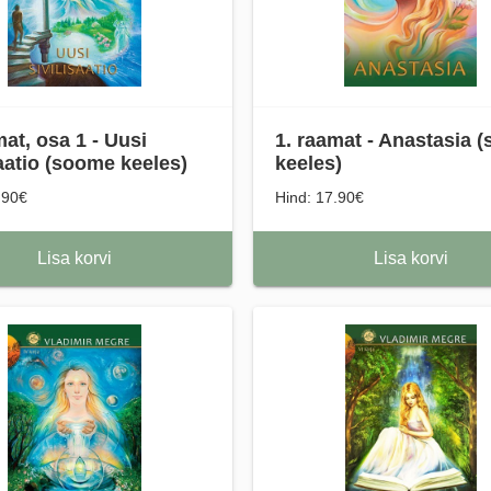
mat, osa 1 - Uusi
1. raamat - Anastasia 
saatio (soome keeles)
keeles)
.90€
Hind: 17.90€
Lisa korvi
Lisa korvi