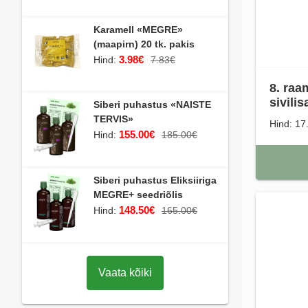
Karamell «MEGRE»
(maapirn) 20 tk. pakis
3.98€
Hind:
7.83€
8. raa
sivili
Siberi puhastus «NAISTE
TERVIS»
Hind: 17
155.00€
Hind:
185.00€
Siberi puhastus Eliksiiriga
MEGRE+ seedriõlis
148.50€
Hind:
165.00€
Vaata kõiki