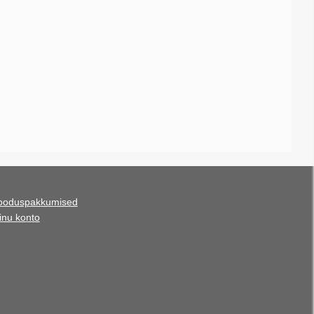
ooduspakkumised
inu konto