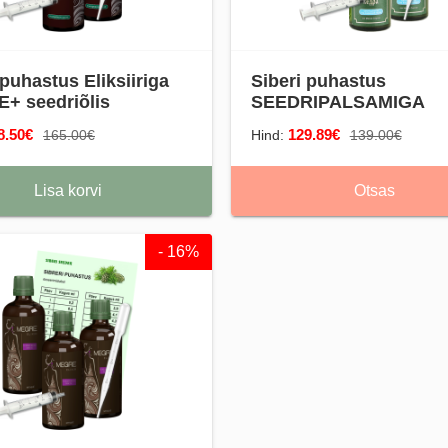
 puhastus Eliksiiriga
Siberi puhastus
+ seedriõlis
SEEDRIPALSAMIGA
8.50€
129.89€
165.00€
Hind:
139.00€
Lisa korvi
Otsas
- 16%