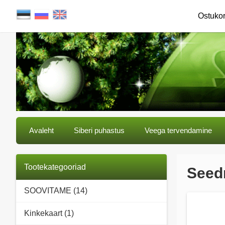
Ostuko
Avaleht
Siberi puhastus
Veega tervendamine
Tootekategooriad
Seedr
SOOVITAME (14)
Kinkekaart (1)