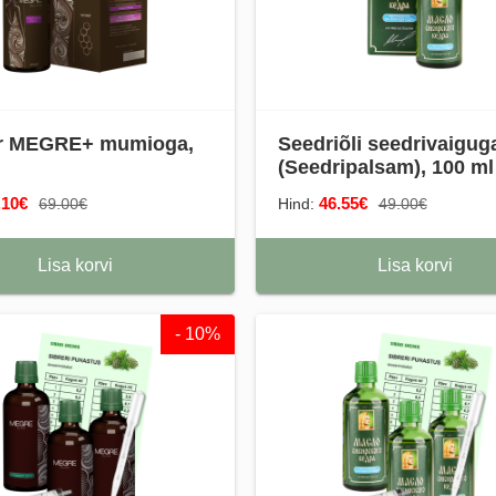
iir MEGRE+ mumioga,
Seedriõli seedrivaigu
(Seedripalsam), 100 ml
.10€
46.55€
69.00€
Hind:
49.00€
Lisa korvi
Lisa korvi
- 10%