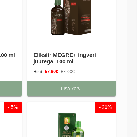
100 ml
Eliksiir MEGRE+ ingveri
juurega, 100 ml
57.60€
Hind:
64.00€
Lisa korvi
- 5%
- 20%