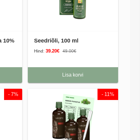
ga 10%
Seedriõli, 100 ml
39.20€
Hind:
49.00€
Lisa korvi
- 7%
- 11%