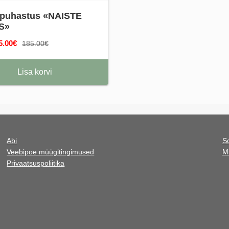
i puhastus «NAISTE
S»
5.00€
185.00€
Lisa korvi
Abi
S
Veebipoe müügitingimused
M
Privaatsuspoliitika