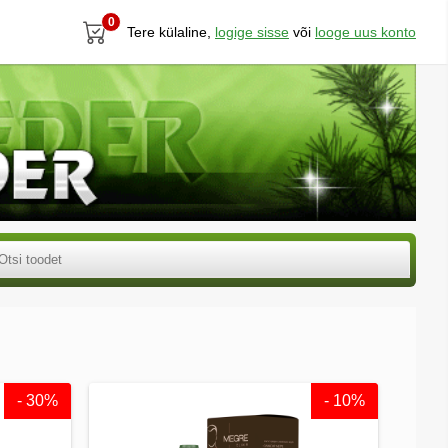
0
Tere külaline,
logige sisse
või
looge uus konto
- 30%
- 10%