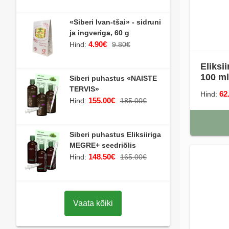
«Siberi Ivan-tšai» - sidruni
ja ingveriga, 60 g
4.90€
Hind:
9.80€
Eliks
100 ml
Siberi puhastus «NAISTE
TERVIS»
62
Hind:
155.00€
Hind:
185.00€
Siberi puhastus Eliksiiriga
MEGRE+ seedriõlis
148.50€
Hind:
165.00€
Vaata kõiki