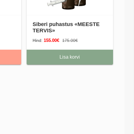
Siberi puhastus «MEESTE
TERVIS»
155.00€
Hind:
175.00€
Lisa korvi