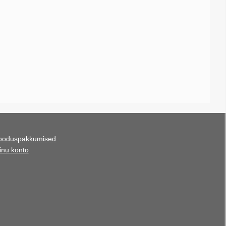
ooduspakkumised
inu konto