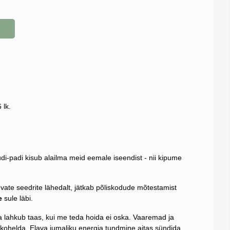
 lk.
udi-padi kisub alailma meid eemale iseendist - nii kipume
sevate seedrite lähedalt, jätkab põliskodude mõtestamist
e
sule läbi.
a lahkub taas, kui me teda hoida ei oska. Vaaremad ja
 kohelda. Elava jumaliku energia tundmine aitas sündida