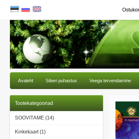
Ostuko
Avaleht
Siberi puhastus
Veega tervendamine
Tootekategooriad
SOOVITAME (14)
Kinkekaart (1)