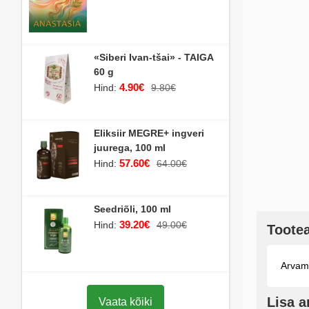
«Siberi Ivan-tšai» - TAIGA
60 g
4.90€
Hind:
9.80€
Eliksiir MEGRE+ ingveri
juurega, 100 ml
57.60€
Hind:
64.00€
Seedriõli, 100 ml
39.20€
Hind:
49.00€
Toote
Arvamu
Lisa 
Vaata kõiki