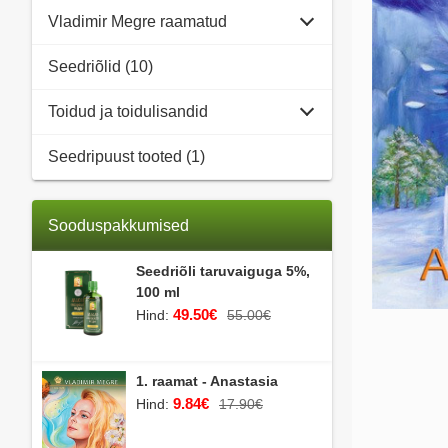
Vladimir Megre raamatud
Seedriõlid (10)
Toidud ja toidulisandid
Seedripuust tooted (1)
Sooduspakkumised
Seedriõli taruvaiguga 5%,
100 ml
49.50€
Hind:
55.00€
1. raamat - Anastasia
9.84€
Hind:
17.90€