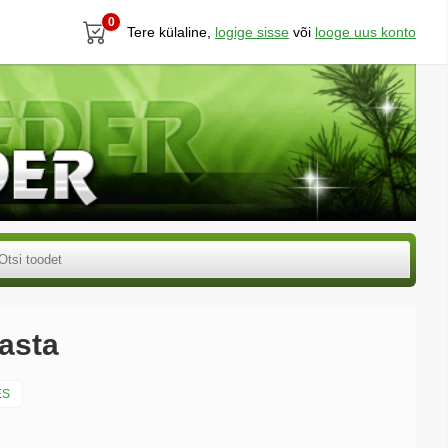
0
Tere külaline,
logige sisse
või
looge uus konto
nasta
ES