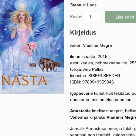
Staatus: Laos
Kogus
Lisa korvi
Kirjeldus
Autor: Vladimir Megre
ilmumisaasta: 2015
eesti keeles, pehmekaaneline, 256
tõlkija: Anu Pallas
kirjastus: SIBERI SEEDER
ISBN: 9789949959846
Igapäevane kunstlikult tekitatud p
unustama, mis on elus peamine.
Anastasia
imelisest taigast, heli
Venemaa kirjaniku
Vladimir Megr
Jumalik Armastuse energia tuleb j
vaarisad aga teadsid, kuidas teda