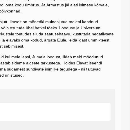
oodi oma kodu ümbrus. Ja Armastus jäi alati inimese kõrvale,
põlvkonnad.
sjutt. Ilmselt on mõnedki muinasjutud meieni kandnud
k võib osutuda ühel hetkel tõeks. Looduse ja Universumi
kustele toetudes siluda saatusehaavu, kustutada negatiivsete
ja elavaks oma kodud, ärgata Elule, leida igast ummikteest
st sebimisest.
d kui meie lapsi, Jumala loodust, liidab meid möödunud
astab sideme algsete tarkustega. Hoides Elavat iseendi
ma südamest sündivate inimlike tegudega - nii täituvad
ed unistused.