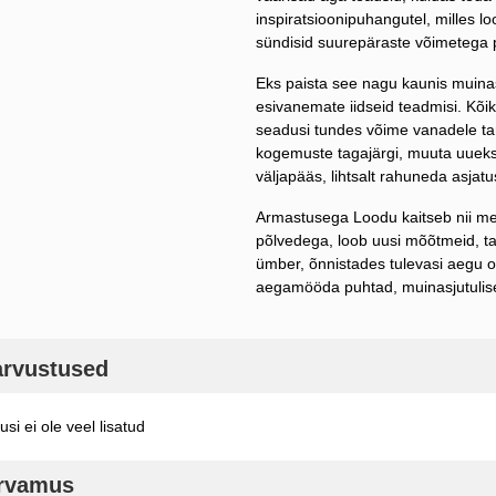
inspiratsioonipuhangutel, milles l
sündisid suurepäraste võimetega 
Eks paista see nagu kaunis muina
esivanemate iidseid teadmisi. Kõi
seadusi tundes võime vanadele tar
kogemuste tagajärgi, muuta uueks 
väljapääs, lihtsalt rahuneda asjatu
Armastusega Loodu kaitseb nii mei
põlvedega, loob uusi mõõtmeid, ta
ümber, õnnistades tulevasi aegu o
aegamööda puhtad, muinasjutulis
arvustused
si ei ole veel lisatud
arvamus