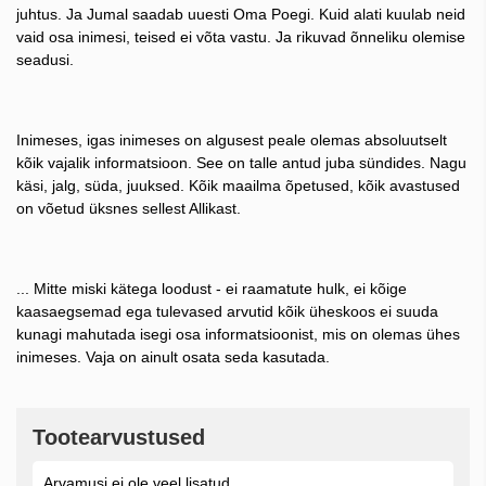
juhtus. Ja Jumal saadab uuesti Oma Poegi. Kuid alati kuulab neid
vaid osa inimesi, teised ei võta vastu. Ja rikuvad õnneliku olemise
seadusi.
Inimeses, igas inimeses on algusest peale olemas absoluutselt
kõik vajalik informatsioon. See on talle antud juba sündides. Nagu
käsi, jalg, süda, juuksed. Kõik maailma õpetused, kõik avastused
on võetud üksnes sellest Allikast.
... Mitte miski kätega loodust - ei raamatute hulk, ei kõige
kaasaegsemad ega tulevased arvutid kõik üheskoos ei suuda
kunagi mahutada isegi osa informatsioonist, mis on olemas ühes
inimeses. Vaja on ainult osata seda kasutada.
Tootearvustused
Arvamusi ei ole veel lisatud