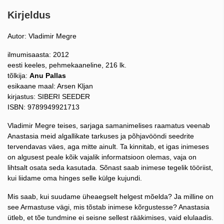
Kirjeldus
Autor: Vladimir Megre
ilmumisaasta: 2012
eesti keeles, pehmekaaneline, 216 lk.
tõlkija:
Anu Pallas
esikaane maal: Arsen Kljan
kirjastus: SIBERI SEEDER
ISBN: 9789949921713
Vladimir Megre teises, sarjaga samanimelises raamatus veenab
Anastasia meid algallikate tarkuses ja põhjavööndi seedrite
tervendavas väes, aga mitte ainult. Ta kinnitab, et igas inimeses
on algusest peale kõik vajalik informatsioon olemas, vaja on
lihtsalt osata seda kasutada. Sõnast saab inimese tegelik tööriist,
kui liidame oma hinges selle külge kujundi.
Mis saab, kui suudame üheaegselt helgest mõelda? Ja milline on
see Armastuse vägi, mis tõstab inimese kõrgustesse? Anastasia
ütleb, et tõe tundmine ei seisne sellest rääkimises, vaid elulaadis.