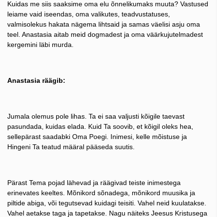
Kuidas me siis saaksime oma elu õnnelikumaks muuta? Vastused
leiame vaid iseendas, oma valikutes, teadvustatuses,
valmisolekus hakata nägema lihtsaid ja samas väelisi asju oma
teel. Anastasia aitab meid dogmadest ja oma väärkujutelmadest
kergemini läbi murda.
Anastasia räägib:
Jumala olemus pole lihas. Ta ei saa valjusti kõigile taevast
pasundada, kuidas elada. Kuid Ta soovib, et kõigil oleks hea,
sellepärast saadabki Oma Poegi. Inimesi, kelle mõistuse ja
Hingeni Ta teatud määral pääseda suutis.
Pärast Tema pojad lähevad ja räägivad teiste inimestega
erinevates keeltes. Mõnikord sõnadega, mõnikord muusika ja
piltide abiga, või tegutsevad kuidagi teisiti. Vahel neid kuulatakse.
Vahel aetakse taga ja tapetakse. Nagu näiteks Jeesus Kristusega