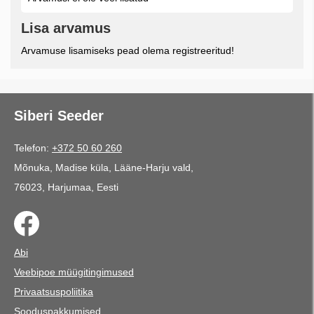
Lisa arvamus
Arvamuse lisamiseks pead olema registreeritud!
Siberi Seeder
Telefon:
+372 50 60 260
Mõnuka, Madise küla, Lääne-Harju vald,
76023, Harjumaa, Eesti
Abi
Veebipoe müügitingimused
Privaatsuspoliitika
Sooduspakkumised