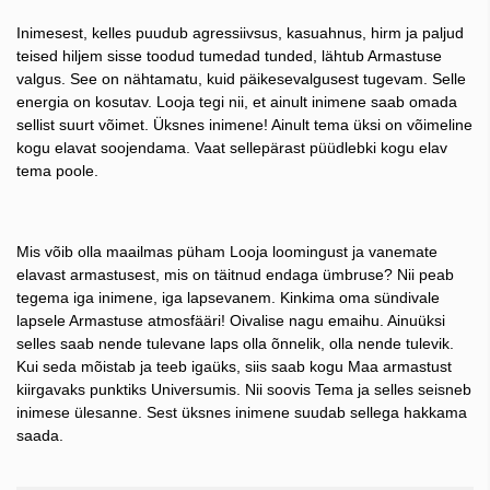
Inimesest, kelles puudub agressiivsus, kasuahnus, hirm ja paljud
teised hiljem sisse toodud tumedad tunded, lähtub Armastuse
valgus. See on nähtamatu, kuid päikesevalgusest tugevam. Selle
energia on kosutav. Looja tegi nii, et ainult inimene saab omada
sellist suurt võimet. Üksnes inimene! Ainult tema üksi on võimeline
kogu elavat soojendama. Vaat sellepärast püüdlebki kogu elav
tema poole.
Mis võib olla maailmas püham Looja loomingust ja vanemate
elavast armastusest, mis on täitnud endaga ümbruse? Nii peab
tegema iga inimene, iga lapsevanem. Kinkima oma sündivale
lapsele Armastuse atmosfääri! Oivalise nagu emaihu. Ainuüksi
selles saab nende tulevane laps olla õnnelik, olla nende tulevik.
Kui seda mõistab ja teeb igaüks, siis saab kogu Maa armastust
kiirgavaks punktiks Universumis. Nii soovis Tema ja selles seisneb
inimese ülesanne. Sest üksnes inimene suudab sellega hakkama
saada.