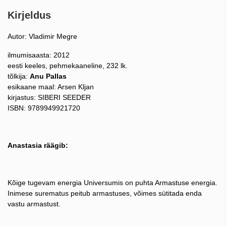
Kirjeldus
Autor: Vladimir Megre
ilmumisaasta: 2012
eesti keeles, pehmekaaneline, 232 lk.
tõlkija:
Anu Pallas
esikaane maal: Arsen Kljan
kirjastus: SIBERI SEEDER
ISBN: 9789949921720
Anastasia räägib:
Kõige tugevam energia Universumis on puhta Armastuse energia.
Inimese surematus peitub armastuses, võimes sütitada enda
vastu armastust.