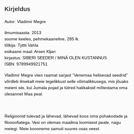
Kirjeldus
Autor: Vladimir Megre
ilmumisaasta: 2013
soome keeles, pehmekaaneline, 285 lk.
tõlkija: Tyttti Vahla
esikaane maal: Arsen Kljan
kirjastus: SIBERI SEEDER / MINÄ OLEN KUSTANNUS
ISBN: 9789949921751
Vladimir Megre viies raamat sarjast “Venemaa helisevad seedrid”
võrdleb ilmekalt meie tegelikkust selle võimalikkusega, mis jõuaks
meieni siis, kui Jumala pojad ja tütred hakkaksid mõtestama oma
ülesannet Maa peal.
Religioonid tulevad ja lähevad, lähevad koos oma pühakodade ja
filosoofiatega. Vesi on olemas maailma loomisest peale, nagu
meiegi. Meie koosneme samuti suures osas veest.