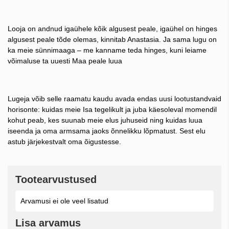
Looja on andnud igaühele kõik algusest peale, igaühel on hinges
algusest peale tõde olemas, kinnitab Anastasia. Ja sama lugu on
ka meie sünnimaaga – me kanname teda hinges, kuni leiame
võimaluse ta uuesti Maa peale luua
Lugeja võib selle raamatu kaudu avada endas uusi lootustandvaid
horisonte: kuidas meie Isa tegelikult ja juba käesoleval momendil
kohut peab, kes suunab meie elus juhuseid ning kuidas luua
iseenda ja oma armsama jaoks õnnelikku lõpmatust. Sest elu
astub järjekestvalt oma õigustesse.
Tootearvustused
Arvamusi ei ole veel lisatud
Lisa arvamus