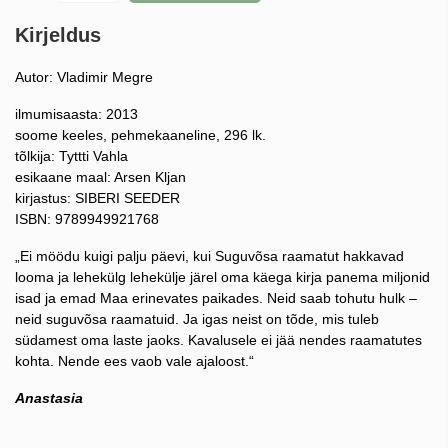
Kirjeldus
Autor: Vladimir Megre
ilmumisaasta: 2013
soome keeles, pehmekaaneline, 296 lk.
tõlkija: Tyttti Vahla
esikaane maal: Arsen Kljan
kirjastus: SIBERI SEEDER
ISBN: 9789949921768
„Ei möödu kuigi palju päevi, kui Suguvõsa raamatut hakkavad
looma ja lehekülg lehekülje järel oma käega kirja panema miljonid
isad ja emad Maa erinevates paikades. Neid saab tohutu hulk –
neid suguvõsa raamatuid. Ja igas neist on tõde, mis tuleb
südamest oma laste jaoks. Kavalusele ei jää nendes raamatutes
kohta. Nende ees vaob vale ajaloost.“
Anastasia