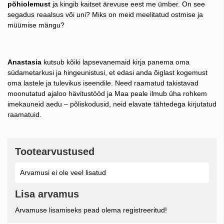
põhiolemust
ja kingib kaitset ärevuse eest me ümber. On see
segadus reaalsus või uni? Miks on meid meelitatud ostmise ja
müümise mängu?
Anastasia
kutsub kõiki lapsevanemaid kirja panema oma
südametarkusi ja hingeunistusi, et edasi anda õiglast kogemust
oma lastele ja tulevikus iseendile. Need raamatud takistavad
moonutatud ajaloo hävitustööd ja Maa peale ilmub üha rohkem
imekauneid aedu – põliskodusid, neid elavate tähtedega kirjutatud
raamatuid.
Tootearvustused
Arvamusi ei ole veel lisatud
Lisa arvamus
Arvamuse lisamiseks pead olema registreeritud!