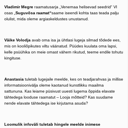
Vladimir Megre
raamatusarja „Venemaa helisevad seedrid“ VI
osas „
Suguvõsa raamat“
saame iseendi kohta taas teada palju
olulist, mida oleme argiaskeldustes unustanud.
Väike Volodja
avab oma isa ja ühtlasi lugeja silmad tõdede ees,
mis on kooliõpikutes viltu väänatud. Püüdes kuulata oma lapsi,
kelle psüühika on meie omast vähem rikutud, teeme endile tohutu
kingituse.
Anastasia
tuletab lugejaile meelde, kes on teadjarahvas ja millise
informatsioonivälja oleme kaotanud kunstlikku maailma
sattununa. Kas leiame püsivust uuesti lugema õppida elavate
tähtedega looduse raamatut – Looja mõtteid? Kas suudame
nende elavate tähtedega ise kirjutama asuda?
Loomulik infoväli tuletab hingele meelde inimese