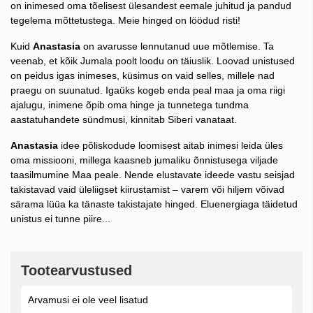
on inimesed oma tõelisest ülesandest eemale juhitud ja pandud
tegelema mõttetustega. Meie hinged on löödud risti!
Kuid
Anastasia
on avarusse lennutanud uue mõtlemise. Ta
veenab, et kõik Jumala poolt loodu on täiuslik. Loovad unistused
on peidus igas inimeses, küsimus on vaid selles, millele nad
praegu on suunatud. Igaüks kogeb enda peal maa ja oma riigi
ajalugu, inimene õpib oma hinge ja tunnetega tundma
aastatuhandete sündmusi, kinnitab Siberi vanataat.
Anastasia
idee põliskodude loomisest aitab inimesi leida üles
oma missiooni, millega kaasneb jumaliku õnnistusega viljade
taasilmumine Maa peale. Nende elustavate ideede vastu seisjad
takistavad vaid üleliigset kiirustamist – varem või hiljem võivad
särama lüüa ka tänaste takistajate hinged. Eluenergiaga täidetud
unistus ei tunne piire...
Tootearvustused
Arvamusi ei ole veel lisatud