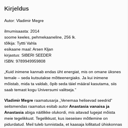
Kirjeldus
Autor: Vladimir Megre
ilmumisaasta: 2014
soome keeles, pehmekaaneline, 256 lk.
tõlkija: Tyttti Vahla
esikaane maal: Arsen Kljan
kirjastus: SIBERI SEEDER
ISBN: 9789949959808
„Kuid inimene kannab endas üht energiat, mis on omane üksnes
temale – seda kutsutakse mõtteenergiaks. Ja kui inimene
mõistab, mida ta valdab, õpib seda täiel määral kasutama, siis
saab temast kogu Universumi valitseja.“
Vladimir Megre
raamatusarja „Venemaa helisevad seedrid“
seitsmendas raamatus esitab autor
Anastasia vanaisa ja
Anastasia
abiga näitlikke olukordi, mis aitavad lugejat mõista
meie tegelikkust. Tegelikkust, kus iseseisev mõtlemine on
pidurdatud. Meil tuleb tunnistada, et kaasaja lollitatud ühiskonnas