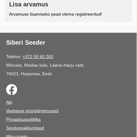
Lisa arvamus
Arvamuse lisamiseks pead olema registreeritud!
Siberi Seeder
Telefon:
+372 50 60 260
Mõnuka, Madise küla, Lääne-Harju vald,
76023, Harjumaa, Eesti
Abi
Veebipoe müügitingimused
Privaatsuspoliitika
Sooduspakkumised
Minu konto