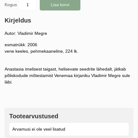
Kogus
Lisa korvi
Kirjeldus
Autor: Vladimir Megre
esmatrükk: 2006
vene keeles, pehmekaaneline, 224 lk.
Anastasia imelisest taigast, helisevate seedrite lähedalt, jätkab
põliskodude mõtestamist Venemaa kirjaniku Vladimir Megre sule
läbi.
Tootearvustused
Arvamusi ei ole veel lisatud