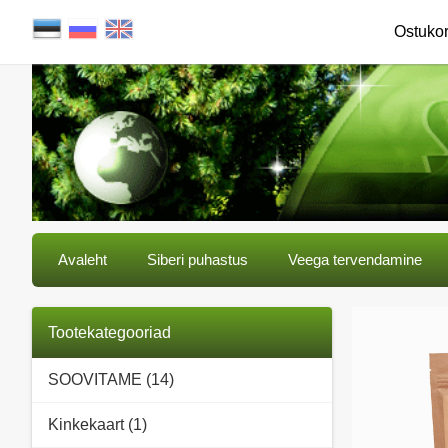
Ostuko
Avaleht
Siberi puhastus
Veega tervendamine
Tootekategooriad
SOOVITAME (14)
Kinkekaart (1)