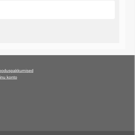
ooduspakkumised
inu konto