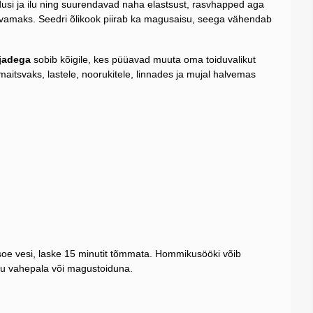
si ja ilu ning suurendavad naha elastsust, rasvhapped aga
vamaks. Seedri õlikook piirab ka magusaisu, seega vähendab
jadega
sobib kõigile, kes püüavad muuta oma toiduvalikut
a maitsvaks, lastele, noorukitele, linnades ja mujal halvemas
soe vesi, laske 15 minutit tõmmata. Hommikusööki võib
itu vahepala või magustoiduna.