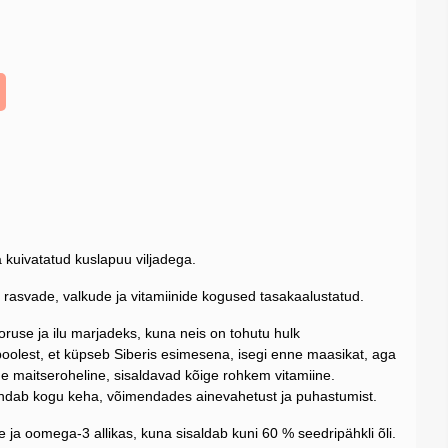
a kuivatatud kuslapuu viljadega.
n rasvade, valkude ja vitamiinide kogused tasakaalustatud.
ruse ja ilu marjadeks, kuna neis on tohutu hulk
 poolest, et küpseb Siberis esimesena, isegi enne maasikat, aga
 maitseroheline, sisaldavad kõige rohkem vitamiine.
ndab kogu keha, võimendades ainevahetust ja puhastumist.
 ja oomega-3 allikas, kuna sisaldab kuni 60 % seedripähkli õli.