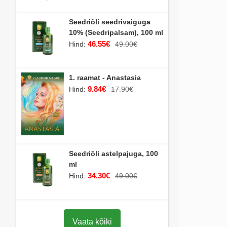
Seedriõli seedrivaiguga
10% (Seedripalsam), 100 ml
46.55€
Hind:
49.00€
1. raamat - Anastasia
9.84€
Hind:
17.90€
Seedriõli astelpajuga, 100
ml
34.30€
Hind:
49.00€
Vaata kõiki