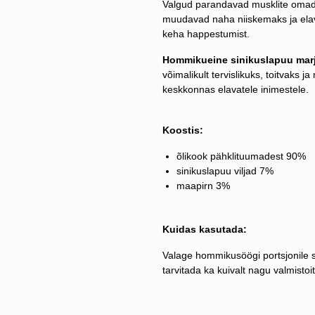
Valgud parandavad musklite omadu
muudavad naha niiskemaks ja ela
keha happestumist.
Hommikueine sinikuslapuu mar
võimalikult tervislikuks, toitvaks j
keskkonnas elavatele inimestele.
Koostis:
õlikook pähklituumadest 90%
sinikuslapuu viljad 7%
maapirn 3%
Kuidas kasutada:
Valage hommikusöögi portsjonile 
tarvitada ka kuivalt nagu valmisto