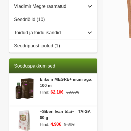
Vladimir Megre raamatud
Seedriõlid (10)
Toidud ja toidulisandid
Seedripuust tooted (1)
Sooduspakkumised
Eliksiir MEGRE+ mumioga,
100 ml
62.10€
Hind:
69.00€
«Siberi Ivan-tšai» - TAIGA
60 g
4.90€
Hind:
9.80€