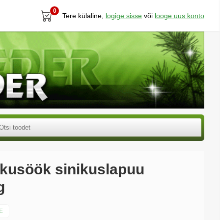
0
Tere külaline,
logige sisse
või
looge uus konto
usöök sinikuslapuu
g
E