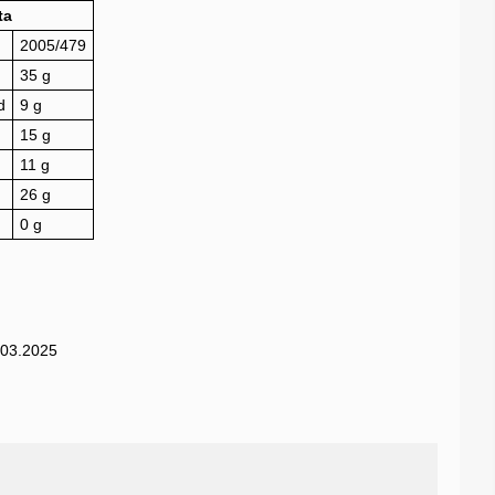
ta
2005/479
35 g
d
9 g
15 g
11 g
26 g
0 g
.03.2025