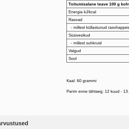
Toitumisalane teave 100 g koh
Energia kJ/kcal
Rasvad
- millest küllastunud rasvhappei
Süsivesikud
- millest suhkruid
Valgud
Sool
Kaal: 60 grammi
Parim enne tähtaeg: 12 kuud - 13
arvustused