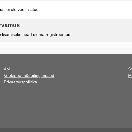
si ei ole veel lisatud
arvamus
lisamiseks pead olema registreeritud!
Abi
S
Veebipoe müügitingimused
M
Privaatsuspoliitika