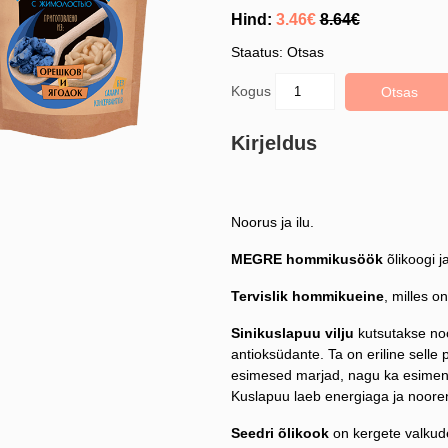
Hind:
3.46€
8.64€
Staatus: Otsas
Kogus
Otsas
Kirjeldus
Noorus ja ilu.
MEGRE hommikusöök
õlikoogi j
Tervislik hommikueine
, milles o
Sinikuslapuu vilju
kutsutakse noo
antioksüdante. Ta on eriline selle
esimesed marjad, nagu ka esimene
Kuslapuu laeb energiaga ja noore
Seedri õlikook
on kergete valkude