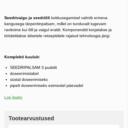
Seedrivaigu ja seedriõli
kokkusegamisel valmib erineva
kangusega tärpentinpalsam, millel on tunduvalt tugevam
ravitoime kui õlil ja vaigul eraldi. Komponendid korjatakse ja
töödeldakse iidsetele retseptidele rajatud tehnoloogia järgi.
Komplekti kuulub:
SEEDRIPALSAM 3 pudelit
doseerimistabel
süstal doseerimiseks
pipett doseerimiseks esimestel päevadel
Loe lisaks
Tootearvustused