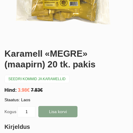
Karamell «MEGRE»
(maapirn) 20 tk. pakis
SEEDRI KOMMID JA KARAMELLID
Hind:
3.98€
7.83€
Staatus: Laos
Kogus
Lisa korvi
Kirjeldus