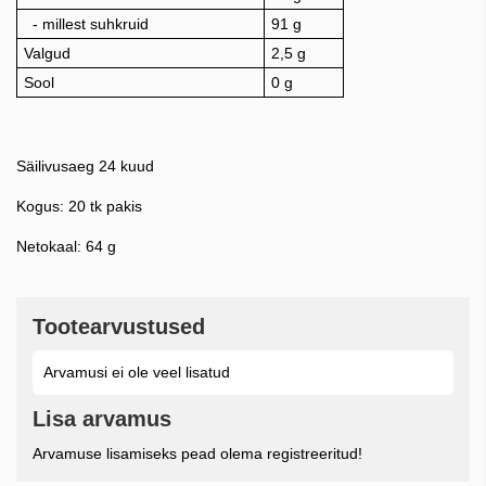
- millest suhkruid
91 g
Valgud
2,5 g
Sool
0 g
Säilivusaeg 24 kuud
Kogus: 20 tk pakis
Netokaal: 64 g
Tootearvustused
Arvamusi ei ole veel lisatud
Lisa arvamus
Arvamuse lisamiseks pead olema registreeritud!