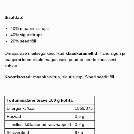
Sisaldab:
40% maapirnisiirupit
40% sigurisiirupit
20% seedriõli
Omapärase maitsega kasulikud
klaaskaramellid
. Tänu siguri ja
maapirni loomulikule magususele puudub nende koostisest
suhkur.
Koostisosad:
maapirnisiirup, sigurisiirup, Siberi seedri õli.
Toitumisalane teave 100 g kohta
Energia kJ/kcal
1569/375
Rasvad
0,5 g
- millest küllastunud rasvhappeid
0,2 g
Süsivesikud
97 g