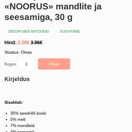
«NOORUS» mandlite ja
seesamiga, 30 g
SEEDRI MEE-BATOONID
SOOVITAME
Hind:
2.38€
3.96€
Staatus: Otsas
Kogus
Otsas
Kirjeldus
Sisaldab:
35% seedriõli kooki
5% mett
7% mandleid
4% seesamit