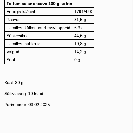
Toitumisalane teave 100 g kohta
Energia kJ/kcal
1791/428
Rasvad
31,5 g
- millest küllastunud rasvhappeid
6,3 g
Süsivesikud
44,6 g
- millest suhkruid
19,8 g
Valgud
14,2 g
Sool
0 g
Kaal: 30 g
Säilivusaeg: 10 kuud
Parim enne: 03.02.2025