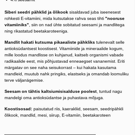
Siberi seedri pähklid ja õlikook
sisaldavad juba iseenesest
rohkesti E-vitamiini, mida kutsutakse rahva seas tihti
"nooruse
vitamiiniks"
, siin on nad ühte sobitatud seesami ja mandlitega
ning rikastatud beetakaroteeniga.
Mandlit hakati kutsuma pikaealiste pähkliks
tulenevalt selle
antioksüdantsest koostisest. Vitamiinide ja mineraalide kogum,
mille loodus mandlisse on kuhjanud, kaitseb organismi vabade
radikaalide eest, mis põhjustavad enneaegset vananemist. Eriti
märgatav on see naha seisukorrast – kui hakata kasutama
mandleid, muutub nahk pringiks, elastseks ja omandab loomuliku
terve väljanägemise.
Seesam on tähtis kaltsiumisisalduse poolest
, tuntud nagu
mandelgi oma antioksüdantse ja puhastava mõjuga.
Koostisosad:
paisutatud riis, kaerakliid, seesam, seedripähkli
õlikook, mandlid, mesi, siirup, E-vitamiin, beetakaroteen