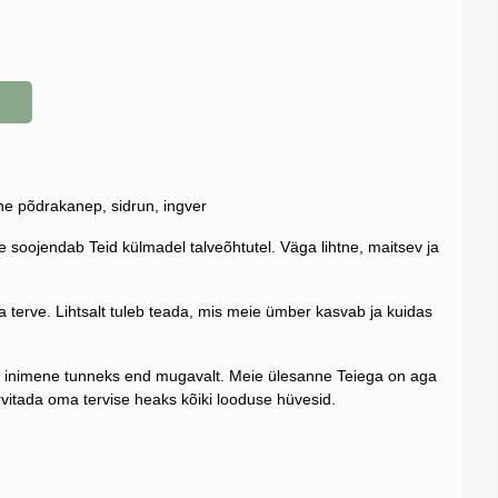
ine põdrakanep, sidrun, ingver
e soojendab Teid külmadel talveõhtutel. Väga lihtne, maitsev ja
da terve. Lihtsalt tuleb teada, mis meie ümber kasvab ja kuidas
et inimene tunneks end mugavalt. Meie ülesanne Teiega on aga
arvitada oma tervise heaks kõiki looduse hüvesid.