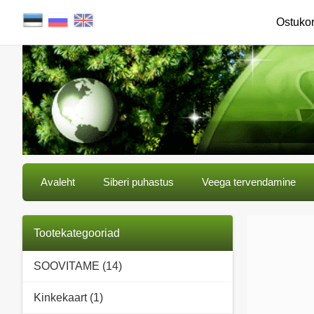
Ostuko
Avaleht
Siberi puhastus
Veega tervendamine
Tootekategooriad
SOOVITAME (14)
Kinkekaart (1)