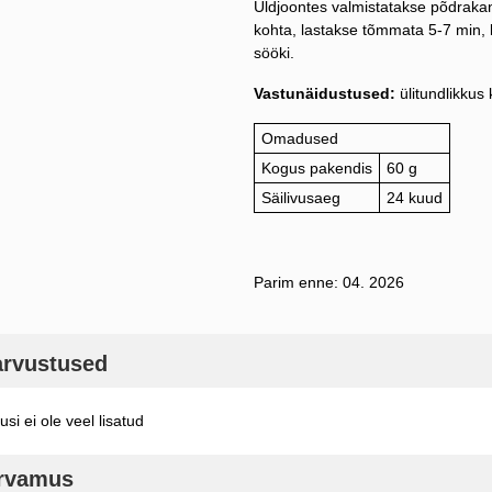
Üldjoontes valmistatakse põdrakan
kohta, lastakse tõmmata 5-7 min, 
sööki.
Vastunäidustused:
ülitundlikkus 
Omadused
Kogus pakendis
60 g
Säilivusaeg
24 kuud
Parim enne: 04. 2026
arvustused
si ei ole veel lisatud
arvamus