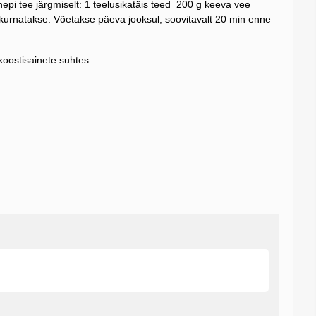
epi tee järgmiselt: 1 teelusikatäis teed 200 g keeva vee
kurnatakse. Võetakse päeva jooksul, soovitavalt 20 min enne
koostisainete suhtes.