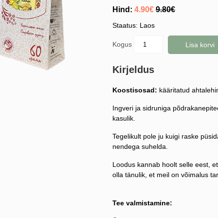
Hind:
4.90€
9.80€
Staatus: Laos
Kogus
Lisa korvi
Kirjeldus
Koostisosad:
kääritatud ahtaleh
Ingveri ja sidruniga põdrakanepite
kasulik.
Tegelikult pole ju kuigi raske püsi
nendega suhelda.
Loodus kannab hoolt selle eest, 
olla tänulik, et meil on võimalus t
Tee valmistamine: