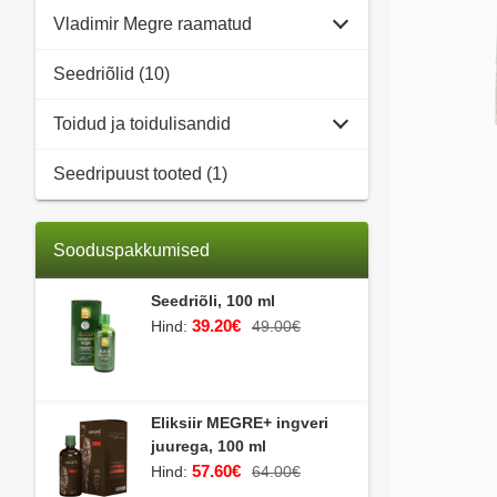
Vladimir Megre raamatud
Seedriõlid (10)
Toidud ja toidulisandid
Seedripuust tooted (1)
Sooduspakkumised
Seedriõli, 100 ml
39.20€
Hind:
49.00€
Eliksiir MEGRE+ ingveri
juurega, 100 ml
57.60€
Hind:
64.00€