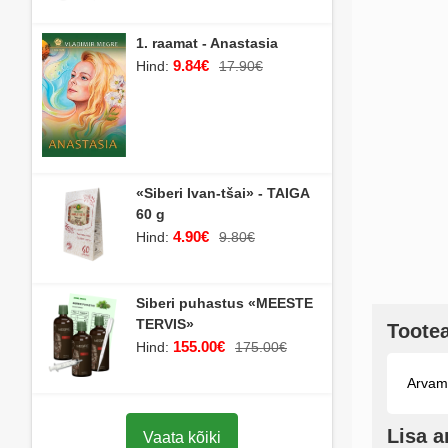
1. raamat - Anastasia
9.84€
Hind:
17.90€
«Siberi Ivan-tšai» - TAIGA
60 g
4.90€
Hind:
9.80€
Siberi puhastus «MEESTE
TERVIS»
Toote
155.00€
Hind:
175.00€
Arvamu
Lisa 
Vaata kõiki