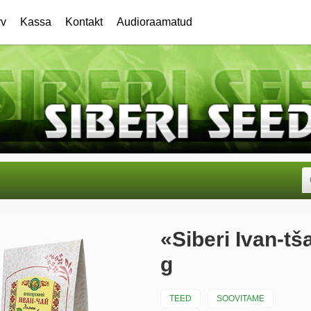
rv
Kassa
Kontakt
Audioraamatud
«Siberi Ivan-tša
g
TEED
SOOVITAME