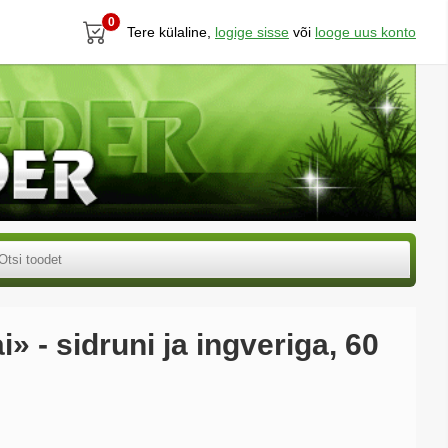
0
Tere külaline,
logige sisse
või
looge uus konto
i» - sidruni ja ingveriga, 60