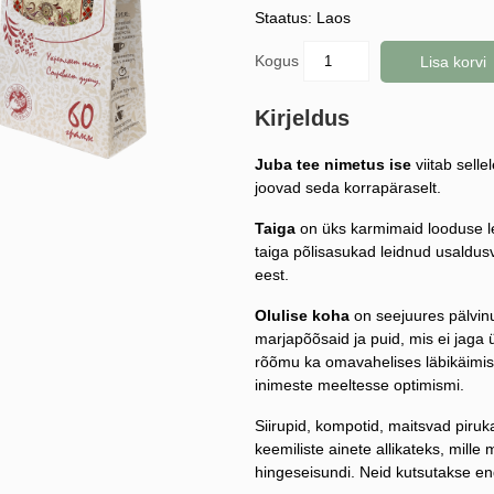
Staatus: Laos
Kogus
Lisa korvi
Kirjeldus
Juba tee nimetus ise
viitab sell
joovad seda korrapäraselt.
Taiga
on üks karmimaid looduse leid
taiga põlisasukad leidnud usaldus
eest.
Olulise koha
on seejuures pälvinud
marjapõõsaid ja puid, mis ei jaga 
rõõmu ka omavahelises läbikäimise
inimeste meeltesse optimismi.
Siirupid, kompotid, maitsvad piruk
keemiliste ainete allikateks, mill
hingeseisundi. Neid kutsutakse e