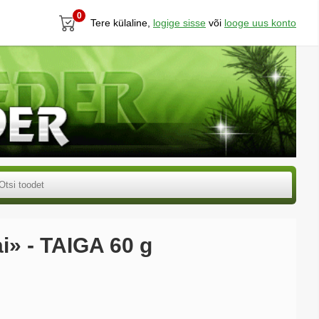
0
Tere külaline,
logige sisse
või
looge uus konto
ai» - TAIGA 60 g