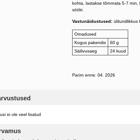
kohta, lastakse tõmmata 5-7 min, 
sööki.
Vastunäidustused:
ülitundlikkus 
Omadused
Kogus pakendis
60 g
Säilivusaeg
24 kuud
Parim enne: 04. 2026
arvustused
si ei ole veel lisatud
arvamus