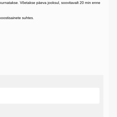
kurnatakse. Võetakse päeva jooksul, soovitavalt 20 min enne
koostisainete suhtes.