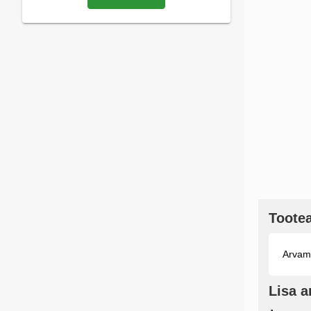
Toote
Arvamu
Lisa 