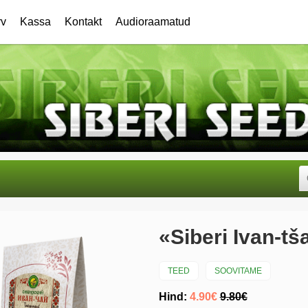
rv
Kassa
Kontakt
Audioraamatud
«Siberi Ivan-tš
TEED
SOOVITAME
Hind:
4.90€
9.80€