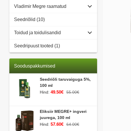
Vladimir Megre raamatud
Seedriõlid (10)
Toidud ja toidulisandid
Seedripuust tooted (1)
Sooduspakkumised
Seedriõli taruvaiguga 5%,
100 ml
49.50€
Hind:
55.00€
Eliksiir MEGRE+ ingveri
juurega, 100 ml
57.60€
Hind:
64.00€