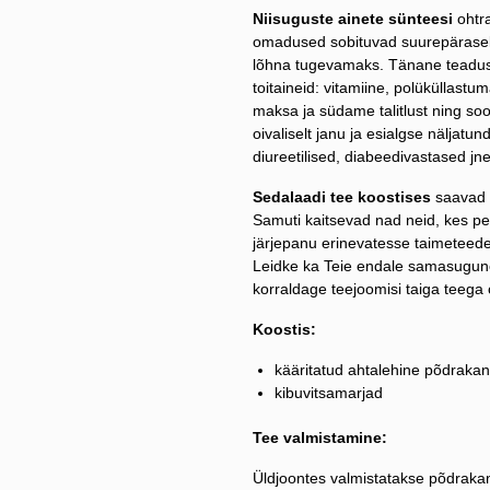
Niisuguste ainete sünteesi
ohtr
omadused sobituvad suurepäraselt
lõhna tugevamaks. Tänane teadus k
toitaineid: vitamiine, polüküllast
maksa ja südame talitlust ning soo
oivaliselt janu ja esialgse näljatun
diureetilised, diabeedivastased j
Sedalaadi tee koostises
saavad n
Samuti kaitsevad nad neid, kes pe
järjepanu erinevatesse taimeteed
Leidke ka Teie endale samasugune 
korraldage teejoomisi taiga teega
Koostis:
kääritatud ahtalehine põdraka
kibuvitsamarjad
Tee valmistamine:
Üldjoontes valmistatakse põdrakan