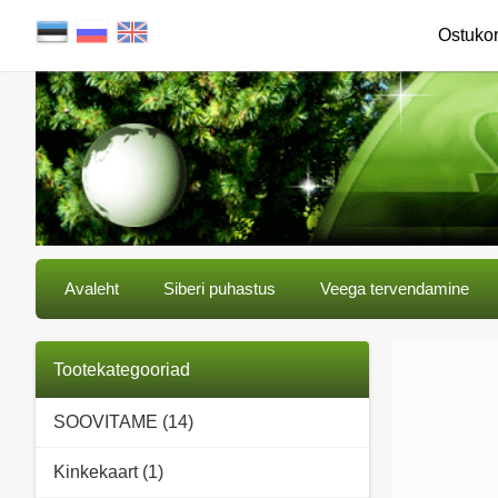
Ostuko
Avaleht
Siberi puhastus
Veega tervendamine
Tootekategooriad
SOOVITAME (14)
Kinkekaart (1)