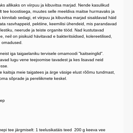
aks allikaks on viirpuu ja kibuvitsa marjad. Nende kasulikud
 tee koostisega, muutes selle meeldiva maitse hurmavaks ja
innitab sedagi, et viirpuu ja kibuvitsa marjad sisaldavad häid
umata rasvhappeid, pektiine, keemilisi ühendeid, mis parandavad
lestiku, neerude ja teiste organite tööd. Nad kustutavad
de, neil on pisikuid hävitavad e bakteritsiidsed, kolereetilised,
ne omadused.
eist iga taigaelaniku tervisele omamoodi "kaitseinglid".
avad lugu vene teejoomise tavadest ja kes lisavad neid
esse.
kaitsja meie taigatees ja ärge väsige elust rõõmu tundmast,
 oma sõprade ja pereliikmete keskel.
nep
epi tee järgmiselt: 1 teelusikatäis teed 200 g keeva vee