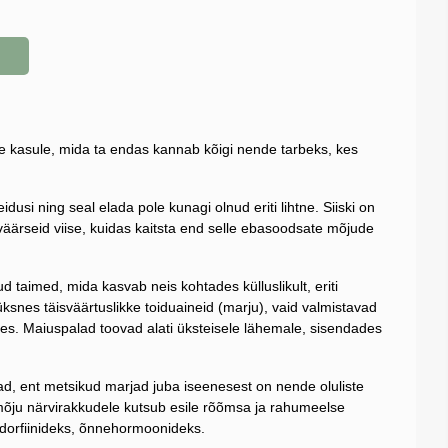
ele kasule, mida ta endas kannab kõigi nende tarbeks, kes
usi ning seal elada pole kunagi olnud eriti lihtne. Siiski on
väärseid viise, kuidas kaitsta end selle ebasoodsate mõjude
 taimed, mida kasvab neis kohtades külluslikult, eriti
üksnes täisväärtuslikke toiduaineid (marju), vaid valmistavad
s. Maiuspalad toovad alati üksteisele lähemale, sisendades
ad, ent metsikud marjad juba iseenesest on nende oluliste
e mõju närvirakkudele kutsub esile rõõmsa ja rahumeelse
ndorfiinideks, õnnehormoonideks.