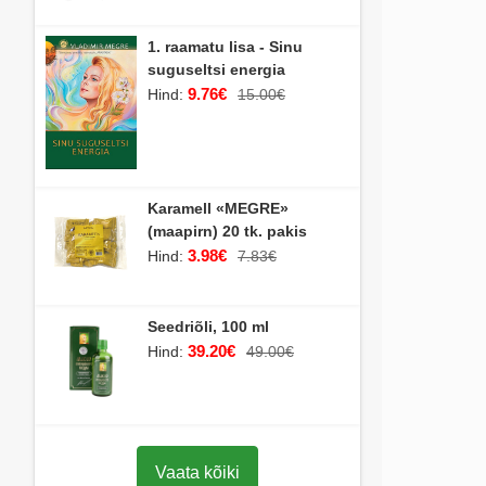
1. raamatu lisa - Sinu
suguseltsi energia
9.76€
Hind:
15.00€
Karamell «MEGRE»
(maapirn) 20 tk. pakis
3.98€
Hind:
7.83€
Seedriõli, 100 ml
39.20€
Hind:
49.00€
Vaata kõiki