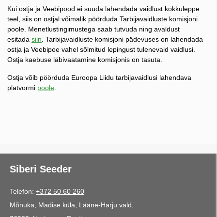
Kui ostja ja Veebipood ei suuda lahendada vaidlust kokkuleppe
teel, siis on ostjal võimalik pöörduda Tarbijavaidluste komisjoni
poole. Menetlustingimustega saab tutvuda ning avaldust
esitada
siin
. Tarbijavaidluste komisjoni pädevuses on lahendada
ostja ja Veebipoe vahel sõlmitud lepingust tulenevaid vaidlusi.
Ostja kaebuse läbivaatamine komisjonis on tasuta.
Ostja võib pöörduda Euroopa Liidu tarbijavaidlusi lahendava
platvormi
poole
.
Siberi Seeder
Telefon:
+372 50 60 260
Mõnuka, Madise küla, Lääne-Harju vald,