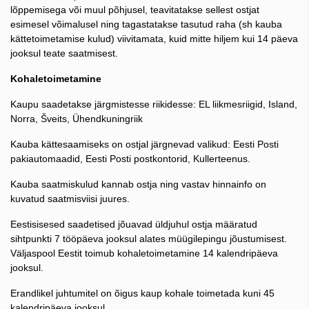
lõppemisega või muul põhjusel, teavitatakse sellest ostjat
esimesel võimalusel ning tagastatakse tasutud raha (sh kauba
kättetoimetamise kulud) viivitamata, kuid mitte hiljem kui 14 päeva
jooksul teate saatmisest.
Kohaletoimetamine
Kaupu saadetakse järgmistesse riikidesse: EL liikmesriigid, Island,
Norra, Šveits, Ühendkuningriik
Kauba kättesaamiseks on ostjal järgnevad valikud: Eesti Posti
pakiautomaadid, Eesti Posti postkontorid, Kullerteenus.
Kauba saatmiskulud kannab ostja ning vastav hinnainfo on
kuvatud saatmisviisi juures.
Eestisisesed saadetised jõuavad üldjuhul ostja määratud
sihtpunkti 7 tööpäeva jooksul alates müügilepingu jõustumisest.
Väljaspool Eestit toimub kohaletoimetamine 14 kalendripäeva
jooksul.
Erandlikel juhtumitel on õigus kaup kohale toimetada kuni 45
kalendripäeva jooksul.