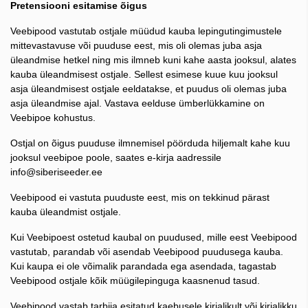
Pretensiooni esitamise õigus
Veebipood vastutab ostjale müüdud kauba lepingutingimustele
mittevastavuse või puuduse eest, mis oli olemas juba asja
üleandmise hetkel ning mis ilmneb kuni kahe aasta jooksul, alates
kauba üleandmisest ostjale. Sellest esimese kuue kuu jooksul
asja üleandmisest ostjale eeldatakse, et puudus oli olemas juba
asja üleandmise ajal. Vastava eelduse ümberlükkamine on
Veebipoe kohustus.
Ostjal on õigus puuduse ilmnemisel pöörduda hiljemalt kahe kuu
jooksul veebipoe poole, saates e-kirja aadressile
info@siberiseeder.ee
Veebipood ei vastuta puuduste eest, mis on tekkinud pärast
kauba üleandmist ostjale.
Kui Veebipoest ostetud kaubal on puudused, mille eest Veebipood
vastutab, parandab või asendab Veebipood puudusega kauba.
Kui kaupa ei ole võimalik parandada ega asendada, tagastab
Veebipood ostjale kõik müügilepinguga kaasnenud tasud.
Veebipood vastab tarbija esitatud kaebusele kirjalikult või kirjalikku