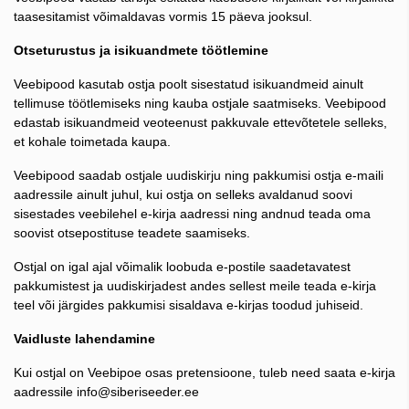
taasesitamist võimaldavas vormis 15 päeva jooksul.
Otseturustus ja isikuandmete töötlemine
Veebipood kasutab ostja poolt sisestatud isikuandmeid ainult
tellimuse töötlemiseks ning kauba ostjale saatmiseks. Veebipood
edastab isikuandmeid veoteenust pakkuvale ettevõtetele selleks,
et kohale toimetada kaupa.
Veebipood saadab ostjale uudiskirju ning pakkumisi ostja e-maili
aadressile ainult juhul, kui ostja on selleks avaldanud soovi
sisestades veebilehel e-kirja aadressi ning andnud teada oma
soovist otsepostituse teadete saamiseks.
Ostjal on igal ajal võimalik loobuda e-postile saadetavatest
pakkumistest ja uudiskirjadest andes sellest meile teada e-kirja
teel või järgides pakkumisi sisaldava e-kirjas toodud juhiseid.
Vaidluste lahendamine
Kui ostjal on Veebipoe osas pretensioone, tuleb need saata e-kirja
aadressile info@siberiseeder.ee