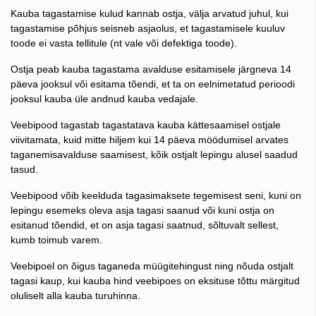
Kauba tagastamise kulud kannab ostja, välja arvatud juhul, kui
tagastamise põhjus seisneb asjaolus, et tagastamisele kuuluv
toode ei vasta tellitule (nt vale või defektiga toode).
Ostja peab kauba tagastama avalduse esitamisele järgneva 14
päeva jooksul või esitama tõendi, et ta on eelnimetatud perioodi
jooksul kauba üle andnud kauba vedajale.
Veebipood tagastab tagastatava kauba kättesaamisel ostjale
viivitamata, kuid mitte hiljem kui 14 päeva möödumisel arvates
taganemisavalduse saamisest, kõik ostjalt lepingu alusel saadud
tasud.
Veebipood võib keelduda tagasimaksete tegemisest seni, kuni on
lepingu esemeks oleva asja tagasi saanud või kuni ostja on
esitanud tõendid, et on asja tagasi saatnud, sõltuvalt sellest,
kumb toimub varem.
Veebipoel on õigus taganeda müügitehingust ning nõuda ostjalt
tagasi kaup, kui kauba hind veebipoes on eksituse tõttu märgitud
oluliselt alla kauba turuhinna.