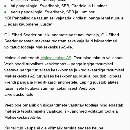
Läti pangalingid: Swedbank, SEB, Citadele ja Luminor
Leedu pangalingid: Swedbank, SEB ja Luminor
NB! Pangalingiga tasumisel vajutada kindlasti panga lehel nupule
„Tagasi kaupmehe juurde“.
OÜ Siberi Seeder on isikuandmete vastutav töötleja, OÜ Siberi
Seeder edastab maksete teostamiseks vajalikud isikuandmed
volitatud töötleja Maksekeskus AS-ile.
Makseid vahendab
Maksekeskus AS
. Tasumine toimub väljaspool
Veebipoodi turvalises keskkonnas – pangalingiga tasumisel
vastava panga turvalises keskkonnas ja krediitkaardiga tasumisel
Maksekeskus AS turvalises keskkonnas. Müüjal puudub ligipääs
kliendi panga ja krediitkaardi andmetele. Leping jõustub alates
tasumisele kuuluva summa laekumisest Veebipoe
arvelduskontole.
Veebipoe omanik on isikuandmete vastutav töötleja ning edastab
maksete teostamiseks vajalikud isikuandmed volitatud töötleja
Maksekeskus AS-le.
Kui tellitud kaupa ei ole võimalik tarnida seoses kauba