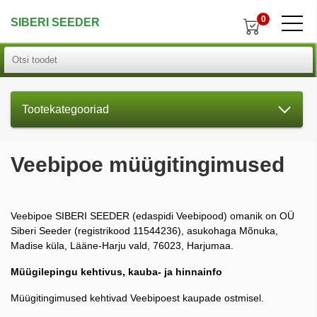
0
SIBERI SEEDER
Tootekategooriad
Veebipoe müügitingimused
Veebipoe SIBERI SEEDER (edaspidi Veebipood) omanik on OÜ
Siberi Seeder (registrikood 11544236), asukohaga Mõnuka,
Madise küla, Lääne-Harju vald, 76023, Harjumaa.
Müügilepingu kehtivus, kauba- ja hinnainfo
Müügitingimused kehtivad Veebipoest kaupade ostmisel.