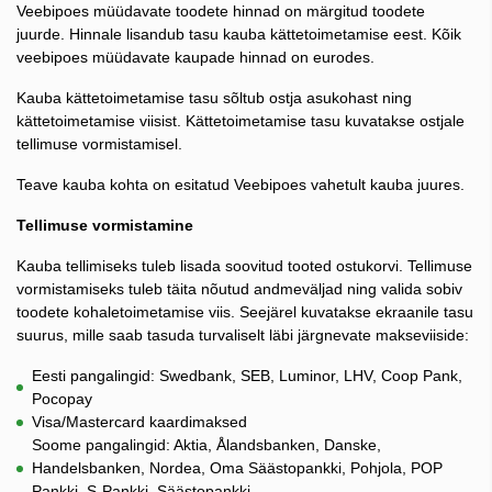
Veebipoes müüdavate toodete hinnad on märgitud toodete
juurde. Hinnale lisandub tasu kauba kättetoimetamise eest. Kõik
veebipoes müüdavate kaupade hinnad on eurodes.
Kauba kättetoimetamise tasu sõltub ostja asukohast ning
kättetoimetamise viisist. Kättetoimetamise tasu kuvatakse ostjale
tellimuse vormistamisel.
Teave kauba kohta on esitatud Veebipoes vahetult kauba juures.
Tellimuse vormistamine
Kauba tellimiseks tuleb lisada soovitud tooted ostukorvi. Tellimuse
vormistamiseks tuleb täita nõutud andmeväljad ning valida sobiv
toodete kohaletoimetamise viis. Seejärel kuvatakse ekraanile tasu
suurus, mille saab tasuda turvaliselt läbi järgnevate makseviiside:
Eesti pangalingid: Swedbank, SEB, Luminor, LHV, Coop Pank,
Pocopay
Visa/Mastercard kaardimaksed
Soome pangalingid: Aktia, Ålandsbanken, Danske,
Handelsbanken, Nordea, Oma Säästopankki, Pohjola, POP
Pankki, S-Pankki, Säästopankki