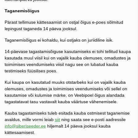
Taganemisõigus
Pärast tellimuse kättesaamist on ostjal õigus e-poes sõlmitud
lepingust taganeda 14 päeva jooksul.
Taganemisõigus ei kohaldu, kui ostjaks on juriidiline isik.
14-päevase tagastamisõiguse kasutamiseks ei tohi tellitud kaupa
kasutada muul viisil kui on vajalik kauba olemuses, omadustes ja
toimimises veendumiseks viisil nagu see on lubatud kauba
testimiseks füüsilises poes.
Kui kaupa on kasutatud muuks otstarbeks kui on vajalik kauba
olemuses, omadustes ja toimimises veendumiseks või sellel on
kasutamise või kulumise märke, on Veebipoel õigus alandada
tagastatavat tasu vastavalt kauba väärtuse vähenemisele.
Kauba tagastamiseks tuleb esitada kauba ostmisest taganemise
avaldus, mille vormi leiab
siit
ning saata see e-posti aadressile
info@siberiseeder.ee
hiljemalt 14 päeva jooksul kauba
kättesaamisest.