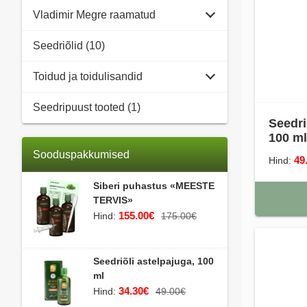
Vladimir Megre raamatud
Seedriõlid (10)
Toidud ja toidulisandid
Seedripuust tooted (1)
Seedri
100 ml
Sooduspakkumised
49
Hind:
Siberi puhastus «MEESTE
TERVIS»
155.00€
Hind:
175.00€
Seedriõli astelpajuga, 100
ml
34.30€
Hind:
49.00€