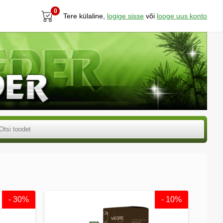
0
Tere külaline,
logige sisse
või
looge uus konto
- 30%
- 10%