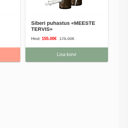
Siberi puhastus «MEESTE
TERVIS»
155.00€
Hind:
175.00€
Lisa korvi