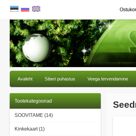
Ostuko
Avaleht
Siberi puhastus
Veega tervendamine
Tootekategooriad
Seedr
SOOVITAME (14)
Kinkekaart (1)