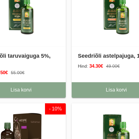
õli taruvaiguga 5%,
Seedriõli astelpajuga, 
34.30€
Hind:
49.00€
.50€
55.00€
Lisa korvi
Lisa korvi
- 10%