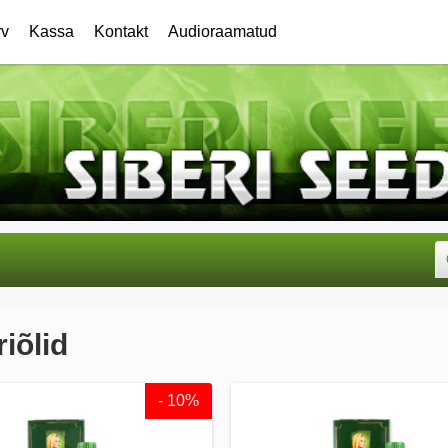
rv
Kassa
Kontakt
Audioraamatud
iõlid
- 10%