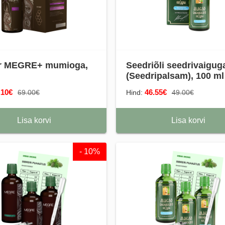
iir MEGRE+ mumioga,
Seedriõli seedrivaigu
(Seedripalsam), 100 ml
.10€
46.55€
69.00€
Hind:
49.00€
Lisa korvi
Lisa korvi
- 10%