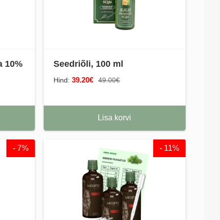
ga 10%
Seedriõli, 100 ml
39.20€
Hind:
49.00€
Lisa korvi
- 7%
- 11%