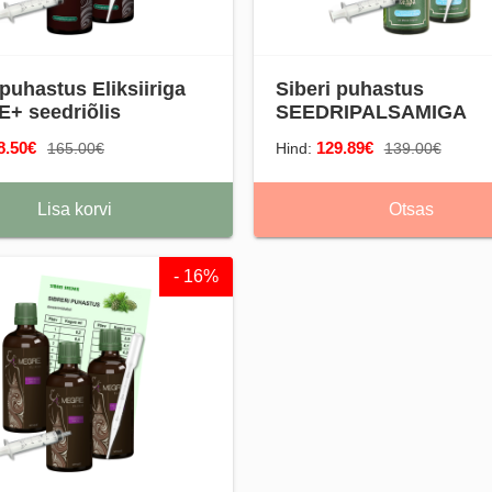
 puhastus Eliksiiriga
Siberi puhastus
+ seedriõlis
SEEDRIPALSAMIGA
8.50€
129.89€
165.00€
Hind:
139.00€
Lisa korvi
Otsas
- 16%