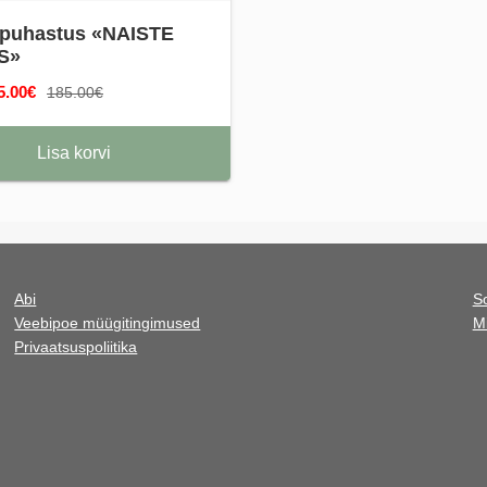
i puhastus «NAISTE
S»
5.00€
185.00€
Lisa korvi
Abi
S
Veebipoe müügitingimused
M
Privaatsuspoliitika