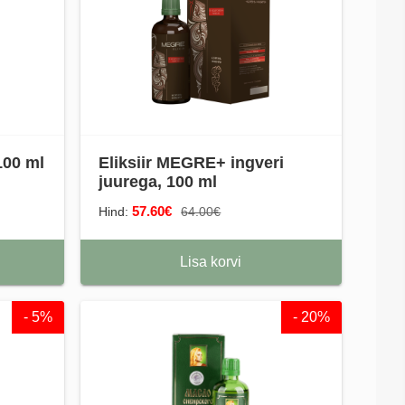
100 ml
Eliksiir MEGRE+ ingveri
juurega, 100 ml
57.60€
Hind:
64.00€
Lisa korvi
- 5%
- 20%