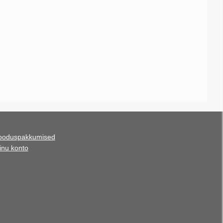
ooduspakkumised
inu konto