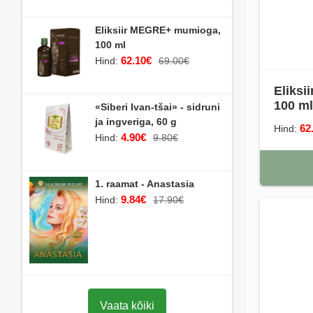
Eliksiir MEGRE+ mumioga,
100 ml
62.10€
Hind:
69.00€
Eliks
100 ml
«Siberi Ivan-tšai» - sidruni
ja ingveriga, 60 g
62
Hind:
4.90€
Hind:
9.80€
1. raamat - Anastasia
9.84€
Hind:
17.90€
Vaata kõiki