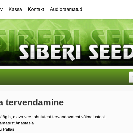
rv
Kassa
Kontakt
Audioraamatud
a tervendamine
äägib, elava vee tohututest tervandavatest võimalustest.
amatust Anastasia
u Pallas