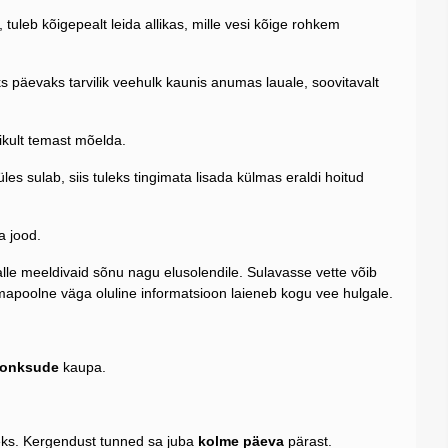
, tuleb kõigepealt leida allikas, mille vesi kõige rohkem
s päevaks tarvilik veehulk kaunis anumas lauale, soovitavalt
likult temast mõelda.
üles sulab, siis tuleks tingimata lisada külmas eraldi hoitud
a jood.
talle meeldivaid sõnu nagu elusolendile. Sulavasse vette võib
emapoolne väga oluline informatsioon laieneb kogu vee hulgale.
 lonksude
kaupa.
eks. Kergendust tunned sa juba
kolme päeva
pärast.