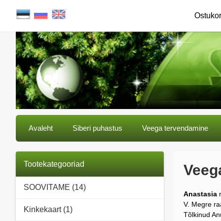
Ostuko
Avaleht
Siberi puhastus
Veega tervendamine
Tootekategooriad
Veeg
SOOVITAME (14)
Anastasia
r
V. Megre ra
Kinkekaart (1)
Tõlkinud An