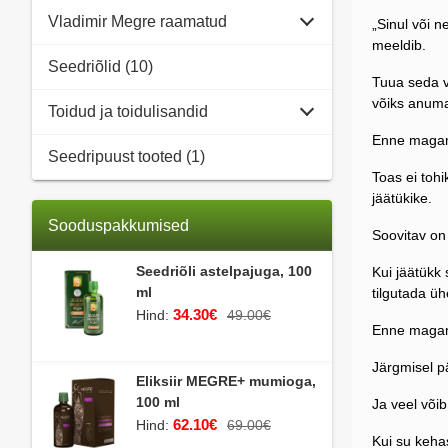
Vladimir Megre raamatud
„Sinul või n
meeldib.
Seedriõlid (10)
Tuua seda v
võiks anuma
Toidud ja toidulisandid
Enne magama
Seedripuust tooted (1)
Toas ei tohi
jäätükike.
Sooduspakkumised
Soovitav on
Seedriõli astelpajuga, 100
Kui jäätükk
ml
tilgutada üh
34.30€
Hind:
49.00€
Enne magam
Järgmisel p
Eliksiir MEGRE+ mumioga,
100 ml
Ja veel või
62.10€
Hind:
69.00€
Kui su keha