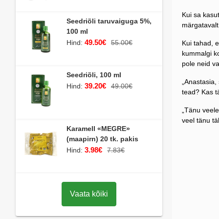
Kui sa kasut
Seedriõli taruvaiguga 5%,
märgatavalt
100 ml
49.50€
Hind:
55.00€
Kui tahad, 
kummalgi k
pole neid va
Seedriõli, 100 ml
„Anastasia, 
39.20€
Hind:
49.00€
tead? Kas 
„Tänu veele,
veel tänu tä
Karamell «MEGRE»
(maapirn) 20 tk. pakis
3.98€
Hind:
7.83€
Vaata kõiki