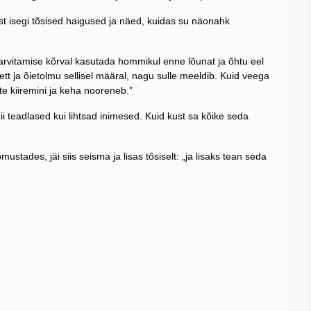
ast isegi tõsised haigused ja näed, kuidas su näonahk
 tarvitamise kõrval kasutada hommikul enne lõunat ja õhtu eel
tt ja õietolmu sellisel määral, nagu sulle meeldib. Kuid veega
te kiiremini ja keha nooreneb.”
nii teadlased kui lihtsad inimesed. Kuid kust sa kõike seda
stades, jäi siis seisma ja lisas tõsiselt: „ja lisaks tean seda