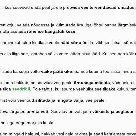
eil, kes soovivad enda peal järele proovida
vee tervendavaid omadusi
ett koju, valada nõudesse ja külmutada ära. Igal õhtul panna järgmisek
 alla asetada
rohelise kangatükikese
.
minekut tuleb kindlasti veele
häid sõnu
öelda, võib ka lihtsalt sõbra
ks olla liiga soe, igatahes võiks vette jääda pisut jääd. Kui see aga kõik 
 lisada ka sooja vette
väike jäätükike
. Samuti kuuma tee sisse, mida s
 sulama hakkab, on soovitav vee peale
õrnusega mõelda
, võib öelda 
e tilga
seedriõli
. Pole tähtis, kui suurde veehulka see tilgake kukub, t
ist võib veenõud
silitada ja hingata välja
, vee peale.
äeval ärgates
tervita vett
. Soovitav on vett juua
väikeste ja aeglaste
b sellega nägu märjaks kasta.
s on mingeid haigusi, hakkab vesi neid ravima ja saad kahtlemata terv