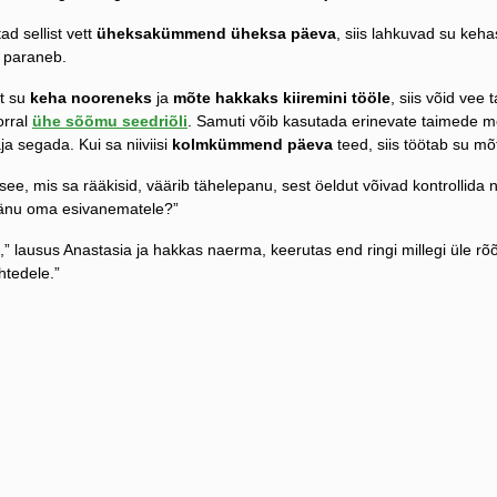
ad sellist vett
üheksakümmend üheksa päeva
, siis lahkuvad su keh
 paraneb.
et su
keha nooreneks
ja
mõte hakkaks kiiremini tööle
, siis võid vee
orral
ühe sõõmu seedriõli
. Samuti võib kasutada erinevate taimede me
ja segada. Kui sa niiviisi
kolmkümmend päeva
teed, siis töötab su mõ
see, mis sa rääkisid, väärib tähelepanu, sest öeldut võivad kontrollida 
tänu oma esivanematele?”
” lausus Anastasia ja hakkas naerma, keerutas end ringi millegi üle rõõmu
htedele.”