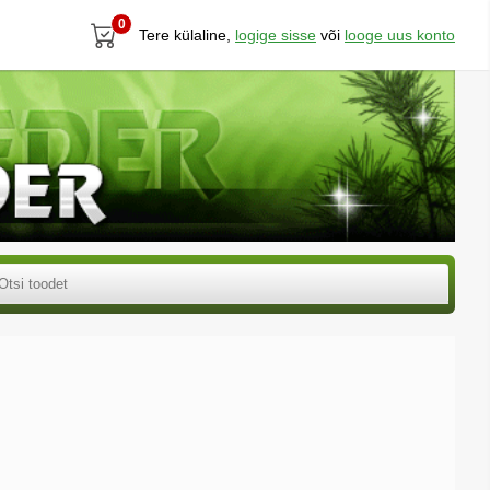
0
Tere külaline,
logige sisse
või
looge uus konto