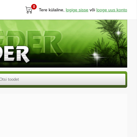
0
Tere külaline,
logige sisse
või
looge uus konto