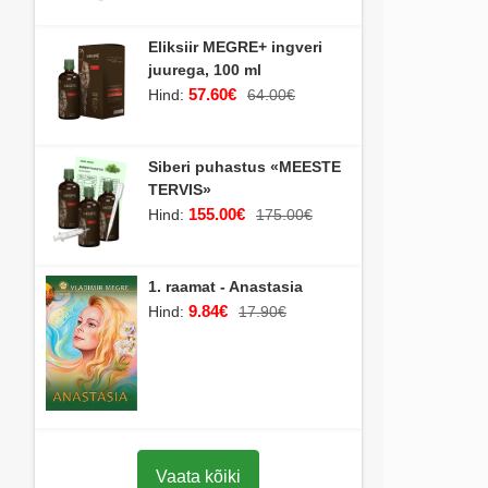
Eliksiir MEGRE+ ingveri
juurega, 100 ml
57.60€
Hind:
64.00€
Siberi puhastus «MEESTE
TERVIS»
155.00€
Hind:
175.00€
1. raamat - Anastasia
9.84€
Hind:
17.90€
Vaata kõiki