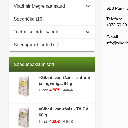
Vladimir Megre raamatud
SEB Pank 
Seedriõlid (10)
Telefon:
+372 50 60
Toidud ja toidulisandid
E-mail:
info@siberi
Seedripuust tooted (1)
Sooduspakkumised
«Siberi Ivan-tšai» - sidruni
ja ingveriga, 60 g
4.90€
Hind:
9.80€
«Siberi Ivan-tšai» - TAIGA
60 g
4.90€
Hind:
9.80€