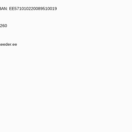
IBAN: EE571010220089510019
 260
seeder.ee