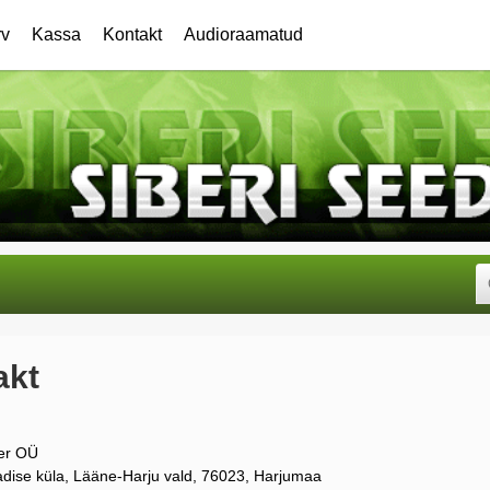
rv
Kassa
Kontakt
Audioraamatud
akt
der OÜ
ise küla, Lääne-Harju vald, 76023, Harjumaa