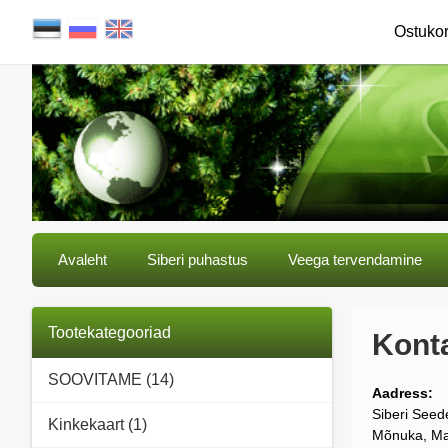
Ostuko
Avaleht
Siberi puhastus
Veega tervendamine
Tootekategooriad
Kont
SOOVITAME (14)
Aadress:
Siberi See
Kinkekaart (1)
Mõnuka, Mad