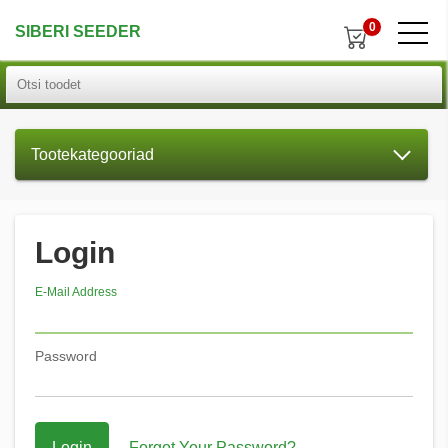
0
SIBERI SEEDER
Tootekategooriad
Login
E-Mail Address
Password
Login
Forgot Your Password?