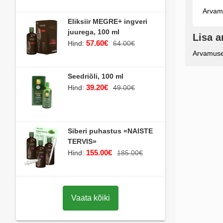
Arvamu
Eliksiir MEGRE+ ingveri
juurega, 100 ml
Lisa 
57.60€
Hind:
64.00€
Arvamuse 
Seedriõli, 100 ml
39.20€
Hind:
49.00€
Siberi puhastus «NAISTE
TERVIS»
155.00€
Hind:
185.00€
Vaata kõiki