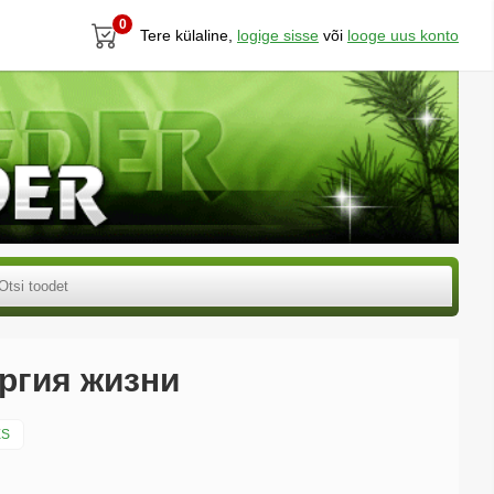
0
Tere külaline,
logige sisse
või
looge uus konto
ергия жизни
ES