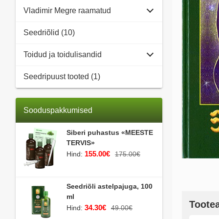
Vladimir Megre raamatud
Seedriõlid (10)
Toidud ja toidulisandid
Seedripuust tooted (1)
Sooduspakkumised
Siberi puhastus «MEESTE
TERVIS»
155.00€
Hind:
175.00€
Seedriõli astelpajuga, 100
ml
Toote
34.30€
Hind:
49.00€