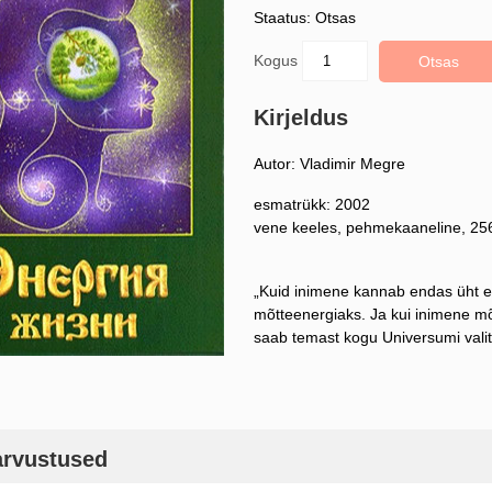
Staatus: Otsas
Kogus
Otsas
Kirjeldus
Autor: Vladimir Megre
esmatrükk: 2002
vene keeles, pehmekaaneline, 256
„Kuid inimene kannab endas üht e
mõtteenergiaks. Ja kui inimene mõi
saab temast kogu Universumi valit
arvustused