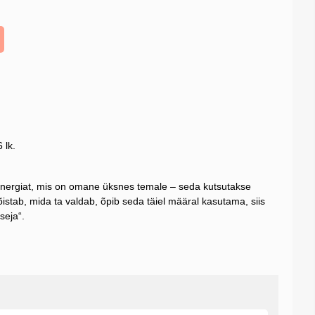
 lk.
nergiat, mis on omane üksnes temale – seda kutsutakse
stab, mida ta valdab, õpib seda täiel määral kasutama, siis
seja“.