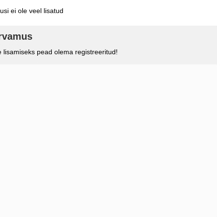
si ei ole veel lisatud
arvamus
lisamiseks pead olema registreeritud!