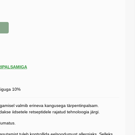
DRIPALSAMIGA
vaiguga 10%
gamisel valmib erineva kangusega tärpentinpalsam.
kse iidsetele retseptidele rajatud tehnoloogia järgi.
alumatus.
sutamist tuleb kontrollida eelsoodumust allergiaks. Selleks