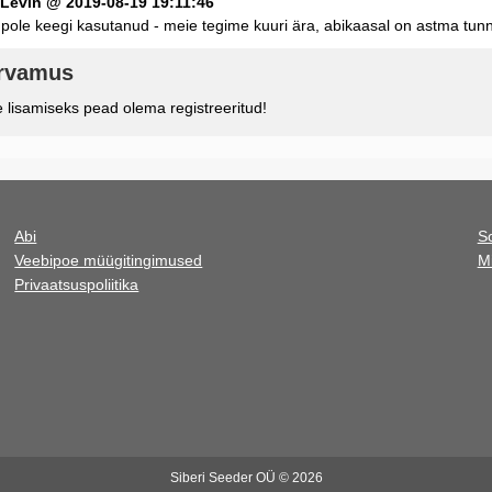
Levin @ 2019-08-19 19:11:46
s pole keegi kasutanud - meie tegime kuuri ära, abikaasal on astma t
arvamus
lisamiseks pead olema registreeritud!
Abi
S
Veebipoe müügitingimused
M
Privaatsuspoliitika
Siberi Seeder OÜ © 2026