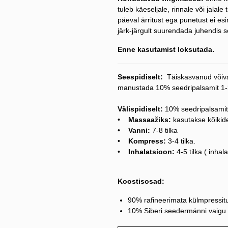
tuleb käeseljale, rinnale või jalale
päeval ärritust ega punetust ei esi
järk-järgult suurendada juhendis s
Enne kasutamist loksutada.
Seespidiselt:
Täiskasvanud võiva
manustada 10% seedripalsamit 1-3
Välispidiselt:
10% seedripalsamit
•
Massaažiks:
kasutakse kõikide
•
Vanni:
7-8 tilka
•
Kompress:
3-4 tilka.
•
Inhalatsioon:
4-5 tilka ( inhal
Koostisosad:
90% rafineerimata külmpressitu
10% Siberi seedermänni vaigu 