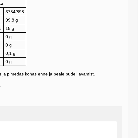
ta
3754/898
99,8 g
d
15 g
0 g
0 g
0,1 g
0 g
s ja pimedas kohas enne ja peale pudeli avamist.
.