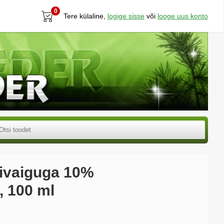
0
Tere külaline,
logige sisse
või
looge uus konto
rivaiguga 10%
, 100 ml