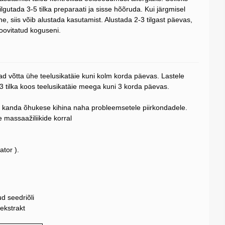
 tilgutada 3-5 tilka preparaati ja sisse hõõruda. Kui järgmisel
ne, siis võib alustada kasutamist. Alustada 2-3 tilgast päevas,
oovitatud koguseni.
d võtta ühe teelusikatäie kuni kolm korda päevas. Lastele
 tilka koos teelusikatäie meega kuni 3 korda päevas.
 kanda õhukese kihina naha probleemsetele piirkondadele.
 massaažiliikide korral
aator ).
d seedriõli
ekstrakt