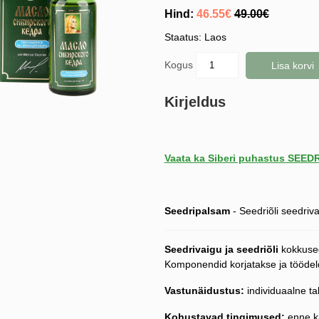
Hind:
46.55€
49.00€
Staatus: Laos
Kogus
Lisa korvi
Kirjeldus
Vaata ka Siberi puhastus SEE
Seedripalsam
- Seedriõli seedri
Seedrivaigu ja seedriõli
kokkuse
Komponendid korjatakse ja töödelda
Vastunäidustus:
individuaalne t
Kohustavad tingimused:
enne ka