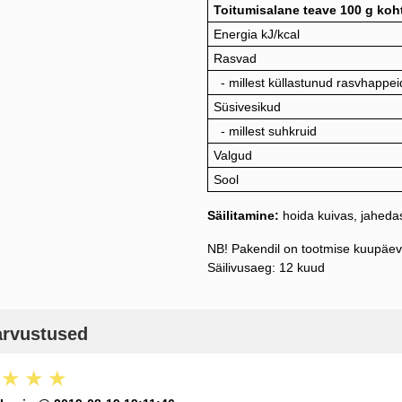
Toitumisalane teave 100 g koh
Energia kJ/kcal
Rasvad
- millest küllastunud rasvhappei
Süsivesikud
- millest suhkruid
Valgud
Sool
Säilitamine:
hoida kuivas, jaheda
NB! Pakendil on tootmise kuupäev
Säilivusaeg: 12 kuud
arvustused
★
★
★