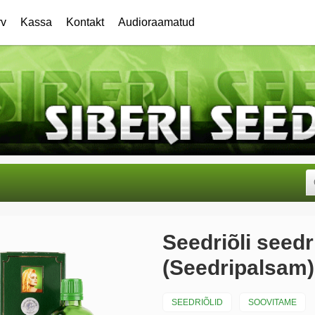
rv
Kassa
Kontakt
Audioraamatud
Seedriõli seed
(Seedripalsam)
SEEDRIÕLID
SOOVITAME