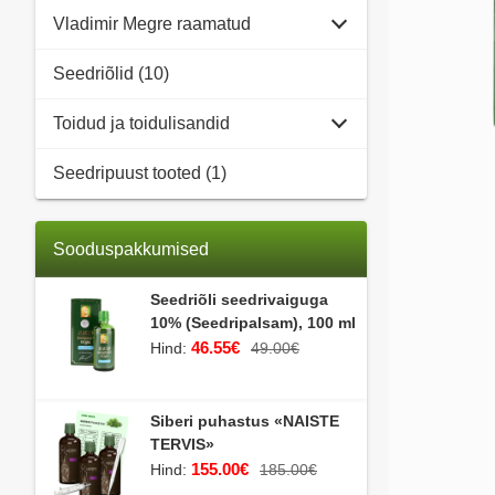
Vladimir Megre raamatud
Seedriõlid (10)
Toidud ja toidulisandid
Seedripuust tooted (1)
Sooduspakkumised
Seedriõli seedrivaiguga
10% (Seedripalsam), 100 ml
46.55€
Hind:
49.00€
Siberi puhastus «NAISTE
TERVIS»
155.00€
Hind:
185.00€