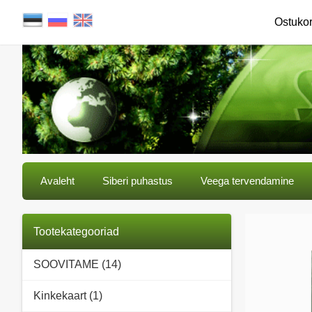
Ostuko
Avaleht
Siberi puhastus
Veega tervendamine
Tootekategooriad
SOOVITAME (14)
Kinkekaart (1)