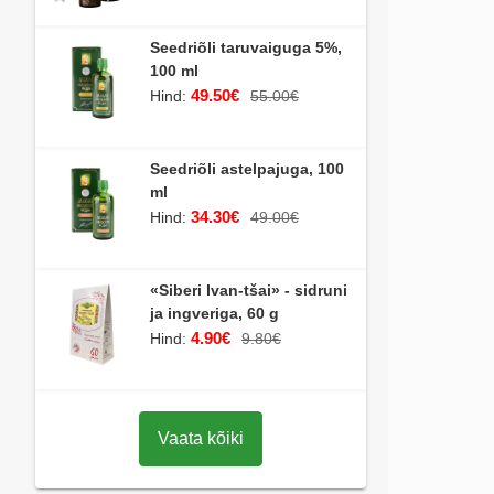
Seedriõli taruvaiguga 5%,
100 ml
49.50€
Hind:
55.00€
Seedriõli astelpajuga, 100
ml
34.30€
Hind:
49.00€
«Siberi Ivan-tšai» - sidruni
ja ingveriga, 60 g
4.90€
Hind:
9.80€
Vaata kõiki