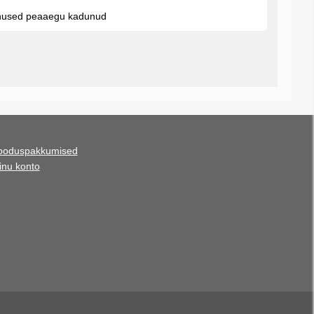
unnused peaaegu kadunud
ooduspakkumised
inu konto