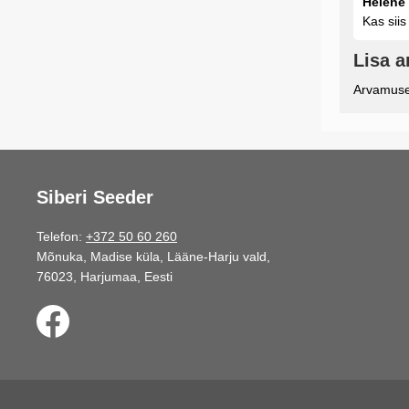
Helene 
Kas sii
Lisa 
Arvamuse 
Siberi Seeder
Telefon:
+372 50 60 260
Mõnuka, Madise küla, Lääne-Harju vald,
76023, Harjumaa, Eesti