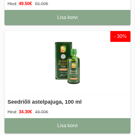
49.50€
Hind:
55.00€
Lisa korvi
- 30%
Seedriõli astelpajuga, 100 ml
34.30€
Hind:
49.00€
Lisa korvi