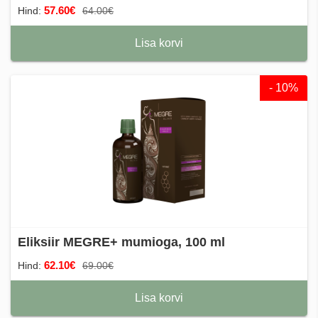
57.60€
Hind:
64.00€
Lisa korvi
- 10%
Eliksiir MEGRE+ mumioga, 100 ml
62.10€
Hind:
69.00€
Lisa korvi