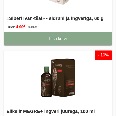
«Siberi Ivan-tšai» - sidruni ja ingveriga, 60 g
4.90€
Hind:
9.80€
Lisa korvi
- 10%
Eliksiir MEGRE+ ingveri juurega, 100 ml