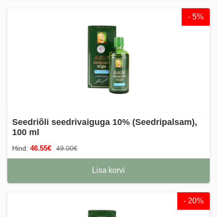
- 5%
Seedriõli seedrivaiguga 10% (Seedripalsam),
100 ml
46.55€
Hind:
49.00€
Lisa korvi
- 20%