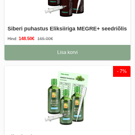
Siberi puhastus Eliksiiriga MEGRE+ seedriõlis
148.50€
Hind:
165.00€
Lisa korvi
- 7%