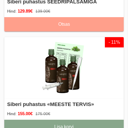
Siberi puhastus SEEDRIPALSAMIGA
129.89€
Hind:
139.00€
Otsas
- 11%
Siberi puhastus «MEESTE TERVIS»
155.00€
Hind:
175.00€
Lisa korvi