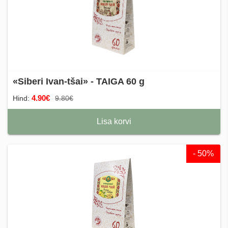
«Siberi Ivan-tšai» - TAIGA 60 g
4.90€
Hind:
9.80€
Lisa korvi
- 50%