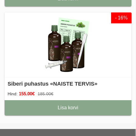
- 16%
Siberi puhastus «NAISTE TERVIS»
155.00€
Hind:
185.00€
Lisa korvi