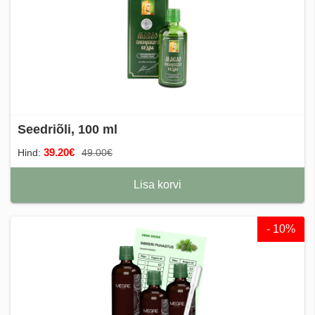
Seedriõli, 100 ml
39.20€
Hind:
49.00€
Lisa korvi
- 10%