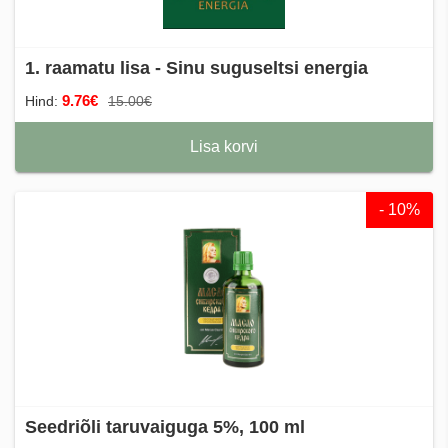
1. raamatu lisa - Sinu suguseltsi energia
9.76€
Hind:
15.00€
Lisa korvi
- 10%
Seedriõli taruvaiguga 5%, 100 ml