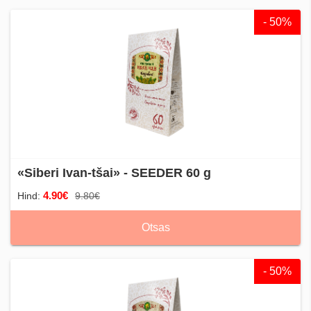
- 50%
«Siberi Ivan-tšai» - SEEDER 60 g
4.90€
Hind:
9.80€
Otsas
- 50%