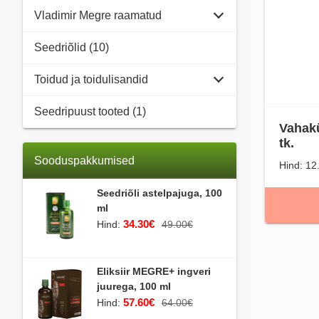
Vladimir Megre raamatud
Seedriõlid (10)
Toidud ja toidulisandid
Seedripuust tooted (1)
Vahakü
tk.
Sooduspakkumised
Hind: 12
Seedriõli astelpajuga, 100
ml
34.30€
Hind:
49.00€
Eliksiir MEGRE+ ingveri
juurega, 100 ml
57.60€
Hind:
64.00€