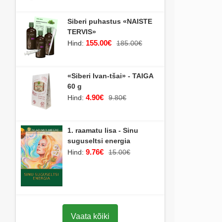
Siberi puhastus «NAISTE
TERVIS»
155.00€
Hind:
185.00€
«Siberi Ivan-tšai» - TAIGA
60 g
4.90€
Hind:
9.80€
1. raamatu lisa - Sinu
suguseltsi energia
9.76€
Hind:
15.00€
Vaata kõiki