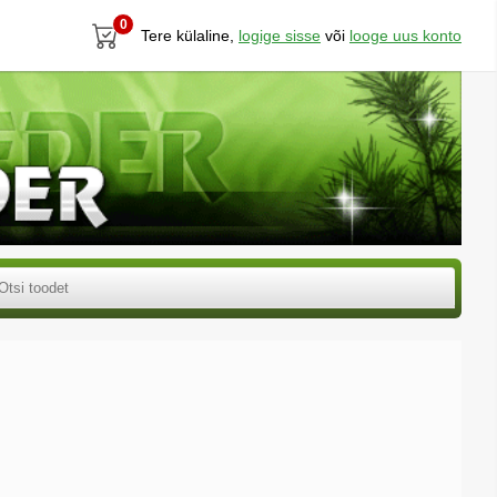
0
Tere külaline,
logige sisse
või
looge uus konto