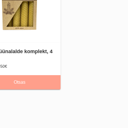
ünalalde komplekt, 4
.50€
Otsas