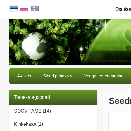
Ostuko
Avaleht
Siberi puhastus
Veega tervendamine
Tootekategooriad
Seedr
SOOVITAME (14)
Kinkekaart (1)