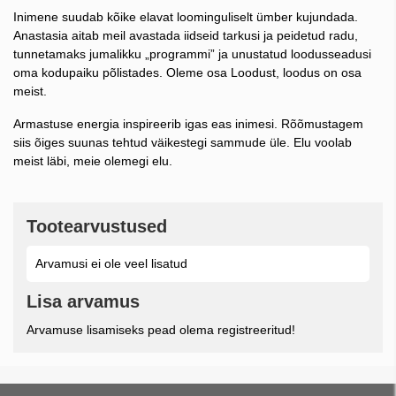
Inimene suudab kõike elavat loominguliselt ümber kujundada.
Anastasia aitab meil avastada iidseid tarkusi ja peidetud radu,
tunnetamaks jumalikku „programmi” ja unustatud loodusseadusi
oma kodupaiku põlistades. Oleme osa Loodust, loodus on osa
meist.
Armastuse energia inspireerib igas eas inimesi. Rõõmustagem
siis õiges suunas tehtud väikestegi sammude üle. Elu voolab
meist läbi, meie olemegi elu.
Tootearvustused
Arvamusi ei ole veel lisatud
Lisa arvamus
Arvamuse lisamiseks pead olema registreeritud!