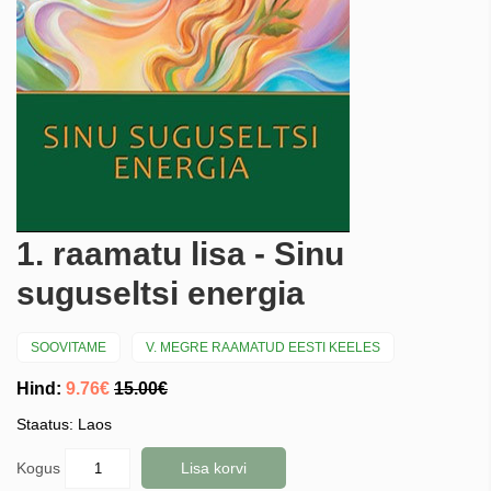
1. raamatu lisa - Sinu
suguseltsi energia
SOOVITAME
V. MEGRE RAAMATUD EESTI KEELES
Hind:
9.76€
15.00€
Staatus: Laos
Kogus
Lisa korvi