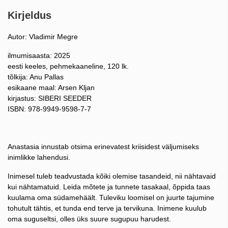
Kirjeldus
Autor: Vladimir Megre
ilmumisaasta: 2025
eesti keeles, pehmekaaneline, 120 lk.
tõlkija: Anu Pallas
esikaane maal: Arsen Kljan
kirjastus: SIBERI SEEDER
ISBN: 978-9949-9598-7-7
Anastasia innustab otsima erinevatest kriisidest väljumiseks
inimlikke lahendusi.
Inimesel tuleb teadvustada kõiki olemise tasandeid, nii nähtavaid
kui nähtamatuid. Leida mõtete ja tunnete tasakaal, õppida taas
kuulama oma südamehäält. Tuleviku loomisel on juurte tajumine
tohutult tähtis, et tunda end terve ja tervikuna. Inimene kuulub
oma suguseltsi, olles üks suure sugupuu harudest.