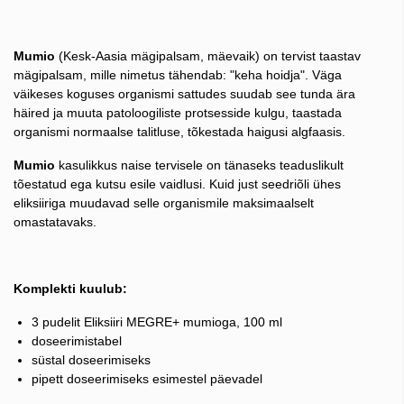
Mumio
(Kesk-Aasia mägipalsam, mäevaik) on tervist taastav
mägipalsam, mille nimetus tähendab: "keha hoidja". Väga
väikeses koguses organismi sattudes suudab see tunda ära
häired ja muuta patoloogiliste protsesside kulgu, taastada
organismi normaalse talitluse, tõkestada haigusi algfaasis.
Mumio
kasulikkus naise tervisele on tänaseks teaduslikult
tõestatud ega kutsu esile vaidlusi. Kuid just seedriõli ühes
eliksiiriga muudavad selle organismile maksimaalselt
omastatavaks.
Komplekti kuulub:
3 pudelit Eliksiiri MEGRE+ mumioga, 100 ml
doseerimistabel
süstal doseerimiseks
pipett doseerimiseks esimestel päevadel