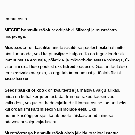
Immuunsus.
MEGRE hommikusöök
seedripähkli õlikoogi ja mustsõstra
marjadega.
Mustsõstar
on kasulike ainete sisalduse poolest esikohal mitte
ainult marjade, vaid ka puuviljade hulgas. Ta on tugev looduslik
immuunsuse ergutaja, põletiku- ja mikroobidevastase toimega, C-
vitamiini sisalduse poolest üks liidreid looduses. Sõstart loetakse
toniseerivaks marjaks, ta ergutab immuunsust ja tõstab üldist
energiataset.
Seedripähkli õlikook
on kvaliteetse ja maitsva valgu allikas,
mida on kehal kerge omastada. Immuunrakud koosnevad
valkudest, valgud on hädavajalikud nii immuunsuse toetamiseks
kui organismi kaitsmiseks välismõjude eest. Üks
hommikusöögiportsjon katab poole täiskasvanud inimese
päevasest valguvajadusest.
Mustsõstraga hommikusöök
aitab jälgida tasakaalustatud