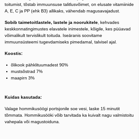
toitumist, tõstab immuunsuse talitlusvõimet, on elusate vitamiinide
A, E, C ja PP (ehk B3) allikaks, vähendab magusavajadust.
Sobib taimetoitlastele, lastele ja noorukitele
, kehvades
keskkonnatingimustes elavatele inimestele, kõigile, kes püüavad
võimalikult tervislikult toituda. Iseäranis soovitame
immuunsüsteemi tugevdamiseks pimedamal, talvisel ajal.
Koostis:
õlikook pähklituumadest 90%
mustsõstrad 7%
maapirn 3%
Kuidas kasutada:
Valage hommikusöögi portsjonile soe vesi, laske 15 minutit
tõmmata. Hommikusööki võib tarvitada ka kuivalt nagu valmistoitu
vahepala või magustoiduna.