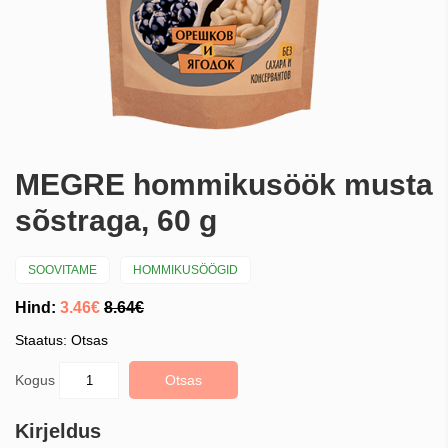
MEGRE hommikusöök musta
sõstraga, 60 g
SOOVITAME
HOMMIKUSÖÖGID
Hind:
3.46€
8.64€
Staatus: Otsas
Kogus
Otsas
Kirjeldus