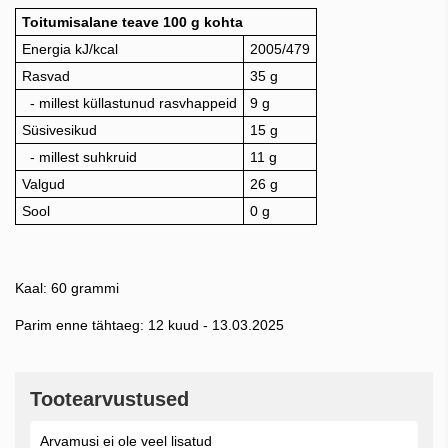
Toitumisalane teave 100 g kohta
Energia kJ/kcal
2005/479
Rasvad
35 g
- millest küllastunud rasvhappeid
9 g
Süsivesikud
15 g
- millest suhkruid
11 g
Valgud
26 g
Sool
0 g
Kaal: 60 grammi
Parim enne tähtaeg: 12 kuud - 13.03.2025
Tootearvustused
Arvamusi ei ole veel lisatud