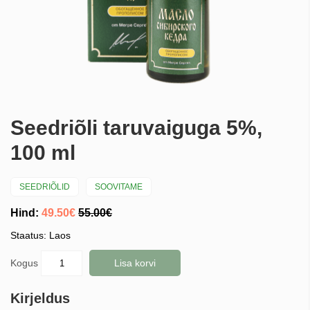
Seedriõli taruvaiguga 5%,
100 ml
SEEDRIÕLID
SOOVITAME
Hind:
49.50€
55.00€
Staatus: Laos
Kogus
Lisa korvi
Kirjeldus