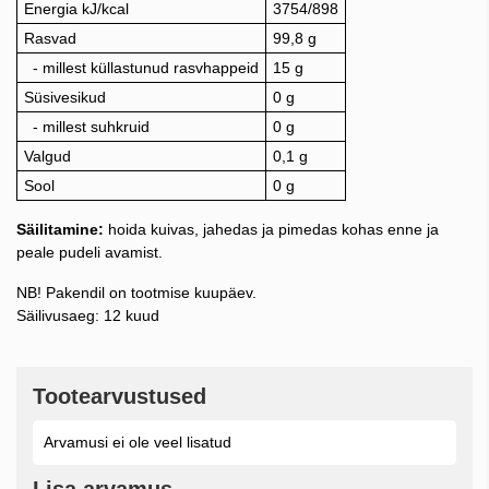
Energia kJ/kcal
3754/898
Rasvad
99,8 g
- millest küllastunud rasvhappeid
15 g
Süsivesikud
0 g
- millest suhkruid
0 g
Valgud
0,1 g
Sool
0 g
Säilitamine:
hoida kuivas, jahedas ja pimedas kohas enne ja
peale pudeli avamist.
NB! Pakendil on tootmise kuupäev.
Säilivusaeg: 12 kuud
Tootearvustused
Arvamusi ei ole veel lisatud