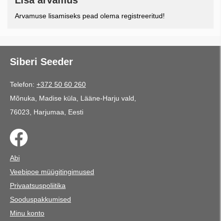
Lisa arvamus
Arvamuse lisamiseks pead olema registreeritud!
Siberi Seeder
Telefon:
+372 50 60 260
Mõnuka, Madise küla, Lääne-Harju vald,
76023, Harjumaa, Eesti
Abi
Veebipoe müügitingimused
Privaatsuspoliitika
Sooduspakkumised
Minu konto