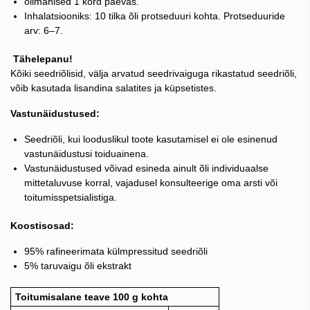
õlimähised 1 kord päevas.
Inhalatsiooniks: 10 tilka õli protseduuri kohta. Protseduuride
arv: 6–7.
Tähelepanu!
Kõiki seedriõlisid, välja arvatud seedrivaiguga rikastatud seedriõli,
võib kasutada lisandina salatites ja küpsetistes.
Vastunäidustused:
Seedriõli, kui looduslikul toote kasutamisel ei ole esinenud
vastunäidustusi toiduainena.
Vastunäidustused võivad esineda ainult õli individuaalse
mittetaluvuse korral, vajadusel konsulteerige oma arsti või
toitumisspetsialistiga.
Koostisosad:
95% rafineerimata külmpressitud seedriõli
5% taruvaigu õli ekstrakt
Toitumisalane teave 100 g kohta