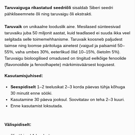
Taruvaiguga rikastatud seedriõli
sisaldab Siberi seedri
pähkliseemnete õli ning taruvaigu õli ekstrakti.
Taruvaik
on unikaalne looduslik aine. Mesilased sünteesivad
taruvaiku juba 50 miljonit aastat, kuid teadlased ei suuda ikka veel
selgitada selle toimemehhanisme. Taruvaik koosneb paljudest
taimse ning loomse päritoluga ainetest (vaigud ja palsamid 50–
55%, vaha umbes 30%, eeterlikud õlid 10–15%, õietolm 5%).
Taruvaigu bioloogilised omadused on tingitud eelkõige fenoolide
(flavonoidide ja fenoolhapete) märkimisväärsest kogusest.
Kasutamisjuhised:
Seespidiselt
1–2 teelusikat 2–3 korda päevas tühja kõhuga
30 minutit enne sööki.
Kasutamine 30 päeva jooksul. Soovitatav on teha 2–3 kuuri.
Enne kasutamist loksutada.
Välispidiselt: